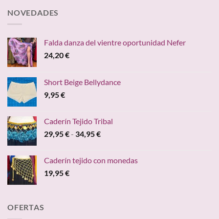
NOVEDADES
Falda danza del vientre oportunidad Nefer
24,20
€
Short Beige Bellydance
9,95
€
Caderín Tejido Tribal
Rango
29,95
€
-
34,95
€
de
precios:
Caderín tejido con monedas
desde
19,95
€
29,95 €
hasta
34,95 €
OFERTAS