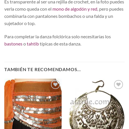
Es transparente al ser una rejilla de crochet, en la foto puedes
verla como queda con el
mono de algodón y red
, pero puedes
combinarla con pantalones bombachos o una falda y un
sujetador o top.
Para completar la danza folclórica solo necesitarías los
bastones
o
tahtib
típicas de esta danza.
TAMBIÉN TE RECOMENDAMOS…
Añadir
Añadir
a la
a la
lista de
lista de
deseos
deseos