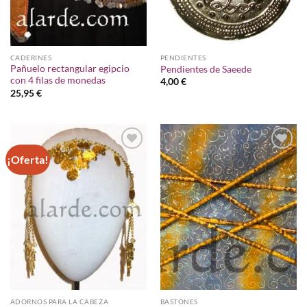
CADERINES
PENDIENTES
Pañuelo rectangular egipcio
Pendientes de Saeede
con 4 filas de monedas
4,00
€
25,95
€
¡Oferta!
Añadir
Añadir
a la
a la
lista de
lista de
deseos
deseos
ADORNOS PARA LA CABEZA
BASTONES