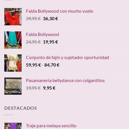
Falda Bollywood con mucho vuelo
El
El
39,95
€
36,30
€
precio
precio
original
actual
Falda Bollywood
era:
es:
El
El
24,95
€
19,95
€
39,95 €.
36,30 €.
precio
precio
original
actual
Conjunto de fajín y sujetador oportunidad
era:
es:
Rango
59,95
€
-
84,70
€
24,95 €.
19,95 €.
de
precios:
Pasamanería bellydance con colgantitos
desde
El
El
19,95
€
9,95
€
59,95 €
precio
precio
hasta
original
actual
84,70 €
era:
es:
DESTACADOS
19,95 €.
9,95 €.
Traje para melaya sencillo