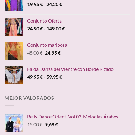
Rango
19,95
€
-
24,20
€
de
precios:
Conjunto Oferta
desde
Rango
24,90
€
-
149,00
€
19,95 €
de
hasta
precios:
24,20 €
Conjunto mariposa
desde
El
El
45,00
€
24,95
€
24,90 €
precio
precio
hasta
original
actual
149,00 €
Falda Danza del Vientre con Borde Rizado
era:
es:
Rango
49,95
€
-
59,95
€
45,00 €.
24,95 €.
de
precios:
desde
MEJOR VALORADOS
49,95 €
hasta
59,95 €
Belly Dance Orient. Vol.03. Melodías Árabes
El
El
15,00
€
9,68
€
precio
precio