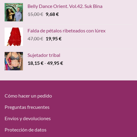
original
actual
Belly Dance Orient. Vol.42. Suk Bina
era:
es:
El
El
15,00
€
9,68
€
15,00 €.
9,68 €.
precio
precio
original
actual
Falda de pétalos ribeteados con lúrex
era:
es:
El
El
47,00
€
19,95
€
15,00 €.
9,68 €.
precio
precio
original
actual
Sujetador tribal
era:
es:
Rango
18,15
€
-
49,95
€
47,00 €.
19,95 €.
de
precios:
desde
18,15 €
hasta
Cómo hacer un pedido
49,95 €
Preguntas frecuentes
Envíos y devoluciones
Protección de datos