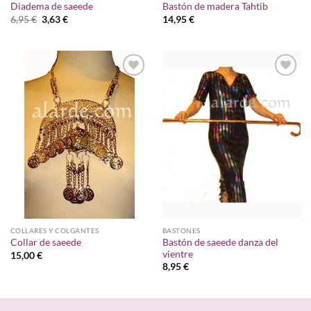
Diadema de saeede
Bastón de madera Tahtib
El
El
6,95
€
3,63
€
14,95
€
precio
precio
original
actual
era:
es:
6,95 €.
3,63 €.
Añadir
Añadir
a la
a la
lista de
lista de
deseos
deseos
COLLARES Y COLGANTES
BASTONES
Bastón de saeede danza del
Collar de saeede
vientre
15,00
€
8,95
€