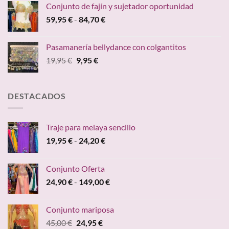
Conjunto de fajín y sujetador oportunidad
era:
es:
Rango
59,95
€
-
84,70
€
24,95 €.
19,95 €.
de
precios:
Pasamanería bellydance con colgantitos
desde
El
El
19,95
€
9,95
€
59,95 €
precio
precio
hasta
original
actual
84,70 €
era:
es:
DESTACADOS
19,95 €.
9,95 €.
Traje para melaya sencillo
Rango
19,95
€
-
24,20
€
de
precios:
Conjunto Oferta
desde
Rango
24,90
€
-
149,00
€
19,95 €
de
hasta
precios:
24,20 €
Conjunto mariposa
desde
El
El
45,00
€
24,95
€
24,90 €