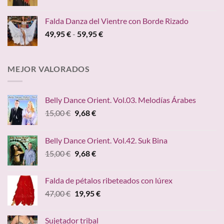
precio
precio
hasta
original
actual
149,00 €
Falda Danza del Vientre con Borde Rizado
era:
es:
Rango
49,95
€
-
59,95
€
45,00 €.
24,95 €.
de
precios:
desde
MEJOR VALORADOS
49,95 €
hasta
59,95 €
Belly Dance Orient. Vol.03. Melodías Árabes
El
El
15,00
€
9,68
€
precio
precio
original
actual
Belly Dance Orient. Vol.42. Suk Bina
era:
es:
El
El
15,00
€
9,68
€
15,00 €.
9,68 €.
precio
precio
original
actual
Falda de pétalos ribeteados con lúrex
era:
es:
El
El
47,00
€
19,95
€
15,00 €.
9,68 €.
precio
precio
original
actual
Sujetador tribal