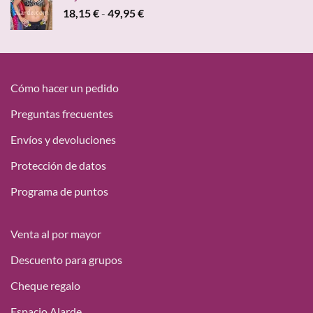
era:
es:
Rango
18,15
€
-
49,95
€
47,00 €.
19,95 €.
de
precios:
desde
18,15 €
hasta
Cómo hacer un pedido
49,95 €
Preguntas frecuentes
Envíos y devoluciones
Protección de datos
Programa de puntos
Venta al por mayor
Descuento para grupos
Cheque regalo
Espacio Alarde