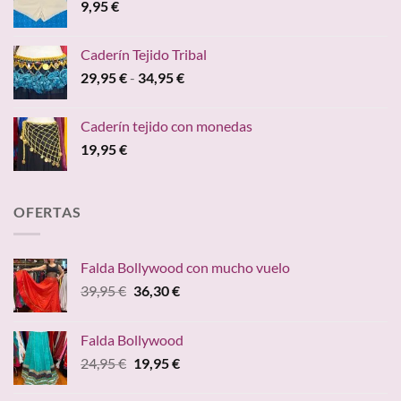
9,95
€
Caderín Tejido Tribal
Rango
29,95
€
-
34,95
€
de
precios:
Caderín tejido con monedas
desde
19,95
€
29,95 €
hasta
34,95 €
OFERTAS
Falda Bollywood con mucho vuelo
El
El
39,95
€
36,30
€
precio
precio
original
actual
Falda Bollywood
era:
es:
El
El
24,95
€
19,95
€
39,95 €.
36,30 €.
precio
precio
original
actual