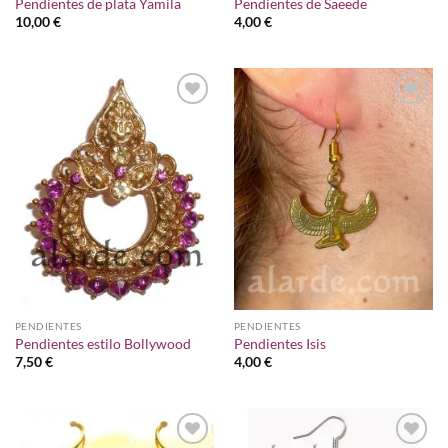
Pendientes de plata Yamila
Pendientes de Saeede
10,00
€
4,00
€
Añadir
Añadir
a la
a la
lista de
lista de
deseos
deseos
PENDIENTES
PENDIENTES
Pendientes estilo Bollywood
Pendientes Isis
7,50
€
4,00
€