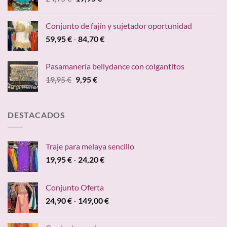
precio
precio
original
actual
Conjunto de fajín y sujetador oportunidad
era:
es:
Rango
59,95
€
-
84,70
€
24,95 €.
19,95 €.
de
precios:
Pasamanería bellydance con colgantitos
desde
El
El
19,95
€
9,95
€
59,95 €
precio
precio
hasta
original
actual
84,70 €
era:
es:
DESTACADOS
19,95 €.
9,95 €.
Traje para melaya sencillo
Rango
19,95
€
-
24,20
€
de
precios:
Conjunto Oferta
desde
Rango
24,90
€
-
149,00
€
19,95 €
de
hasta
precios:
24,20 €