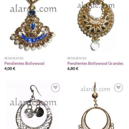
a la
a la
lista de
lista de
deseos
deseos
PENDIENTES
PENDIENTES
Pendientes Bollywood
Pendientes Bollywood Grandes
4,00
€
6,80
€
Añadir
Añadir
a la
a la
lista de
lista de
deseos
deseos