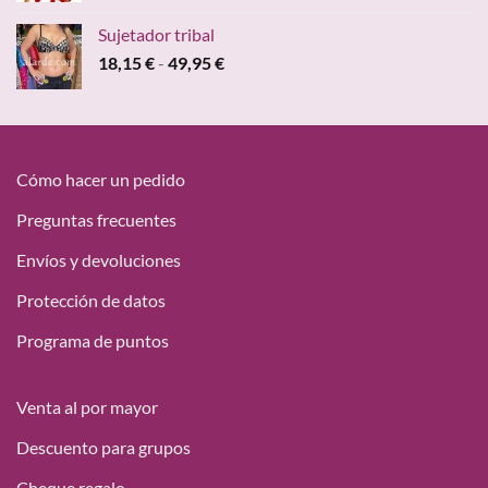
original
actual
Sujetador tribal
era:
es:
Rango
18,15
€
-
49,95
€
47,00 €.
19,95 €.
de
precios:
desde
18,15 €
hasta
Cómo hacer un pedido
49,95 €
Preguntas frecuentes
Envíos y devoluciones
Protección de datos
Programa de puntos
Venta al por mayor
Descuento para grupos
Cheque regalo