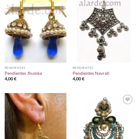
Añadir
Añadir
a la
a la
lista de
lista de
deseos
deseos
PENDIENTES
PENDIENTES
Pendientes Jhumka
Pendientes Navrati
4,00
€
4,00
€
Añadir
Añadir
a la
a la
lista de
lista de
deseos
deseos