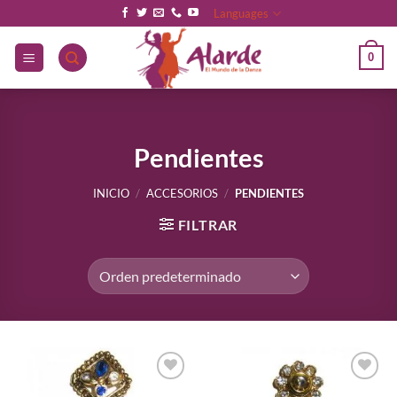
Saltar
Languages
al
contenido
0
Pendientes
INICIO
/
ACCESORIOS
/
PENDIENTES
FILTRAR
Añadir
Añadir