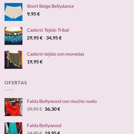
Short Beige Bellydance
9,95
€
Caderín Tejido Tribal
Rango
29,95
€
-
34,95
€
de
precios:
Caderín tejido con monedas
desde
19,95
€
29,95 €
hasta
34,95 €
OFERTAS
Falda Bollywood con mucho vuelo
El
El
39,95
€
36,30
€
precio
precio
original
actual
Falda Bollywood
era:
es:
El
El
24,95
€
19,95
€
39,95 €.
36,30 €.