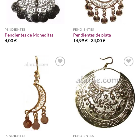
PENDIENTES
PENDIENTES
Pendientes de Moneditas
Pendientes de plata
Rango
4,00
€
14,99
€
-
34,00
€
de
precios:
desde
14,99 €
hasta
34,00 €
Añadir
Añadir
a la
a la
lista de
lista de
deseos
deseos
PENDIENTES
PENDIENTES