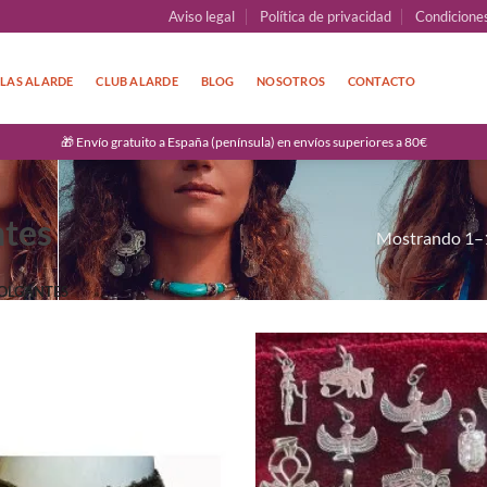
Aviso legal
Política de privacidad
Condicione
LAS ALARDE
CLUB ALARDE
BLOG
NOSOTROS
CONTACTO
🎁 Envío gratuito a España (península) en envíos superiores a 80€
ntes
Mostrando 1–1
OLGANTES
Añadir
a la
lista de
deseos