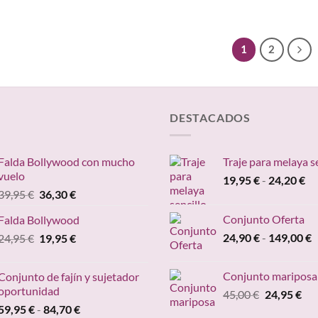
inal
actual
original
actual
es:
era:
es:
5 €.
9,95 €.
7,95 €.
5,95 €.
1
2
DESTACADOS
Falda Bollywood con mucho
Traje para melaya s
vuelo
Ra
19,95
€
-
24,20
€
El
El
39,95
€
36,30
€
de
precio
precio
pr
Conjunto Oferta
Falda Bollywood
original
actual
de
R
El
El
24,90
€
-
149,00
€
24,95
€
era:
19,95
€
es:
19
d
precio
precio
39,95 €.
36,30 €.
ha
p
original
actual
24
Conjunto mariposa
Conjunto de fajín y sujetador
d
era:
es:
oportunidad
El
El
45,00
€
24,95
€
2
24,95 €.
19,95 €.
Rango
precio
pre
59,95
€
-
84,70
€
h