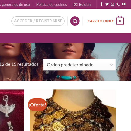
s generales de uso
Política de cookies
Boletín
ACCEDER / REGISTRARSE
CARRITO /
0,00
€
0
2 de 15 resultados
¡Oferta!
Añadir
Añadir
a la
a la
lista de
lista de
deseos
deseos