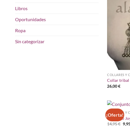
Libros
Oportunidades
Ropa
Sin categorizar
COLLARES Y 
Collar triba
26,00
€
COLLARES Y 
¡Oferta!
Conjunto Jo
El
14,95
€
9,9
pre