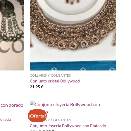
COLLARES Y COLGANTES
Conjunto cristal Bollywood
21,95
€
¡Oferta!
Añadir
Añadir
dorado
COLLARES Y COLGANTES
a la
a la
lista de
lista de
Conjunto Joyería Bollywood con Plateado
deseos
deseos