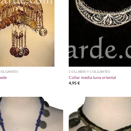
COLGANTES
COLLARES Y COLGANTES
eede
Collar media luna oriental
4,95
€
Añadir
a la
lista de
deseos