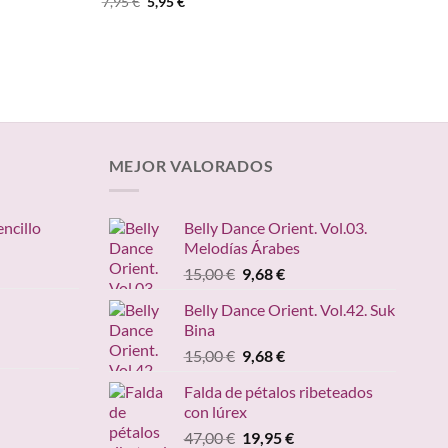
El
El
7,95
€
5,95
€
precio
precio
original
actual
era:
es:
7,95 €.
5,95 €.
MEJOR VALORADOS
encillo
Belly Dance Orient. Vol.03.
Melodías Árabes
ngo
El
El
15,00
€
9,68
€
precio
precio
ecios:
Belly Dance Orient. Vol.42. Suk
original
actual
sde
Bina
ango
era:
es:
,95 €
e
El
El
15,00
€
9,68
€
15,00 €.
9,68 €.
sta
recios:
precio
precio
,20 €
Falda de pétalos ribeteados
esde
original
actual
con lúrex
4,90 €
era:
es:
cio
El
El
47,00
€
19,95
€
asta
15,00 €.
9,68 €.