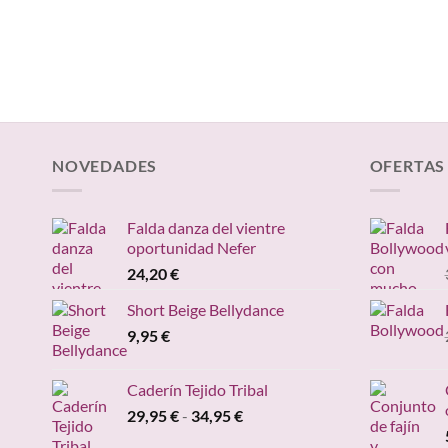
orig
era:
14,9
NOVEDADES
OFERTAS
Falda danza del vientre
oportunidad Nefer
24,20
€
Short Beige Bellydance
9,95
€
Caderín Tejido Tribal
Rango
29,95
€
-
34,95
€
de