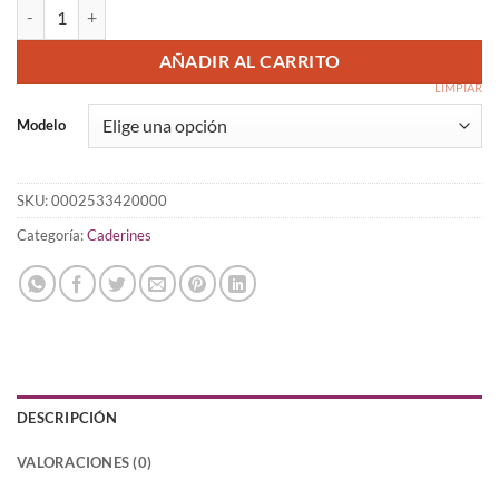
precios:
Caderín Tejido tribal y oriental cantidad
desde
19,95 €
AÑADIR AL CARRITO
hasta
LIMPIAR
34,99 €
Modelo
SKU:
0002533420000
Categoría:
Caderines
DESCRIPCIÓN
VALORACIONES (0)