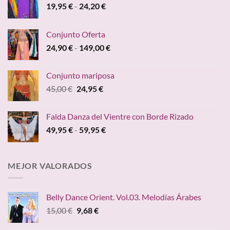
Rango
19,95
€
-
24,20
€
de
precios:
Conjunto Oferta
desde
Rango
24,90
€
-
149,00
€
19,95 €
de
hasta
precios:
24,20 €
Conjunto mariposa
desde
El
El
45,00
€
24,95
€
24,90 €
precio
precio
hasta
original
actual
149,00 €
Falda Danza del Vientre con Borde Rizado
era:
es:
Rango
49,95
€
-
59,95
€
45,00 €.
24,95 €.
de
precios:
desde
MEJOR VALORADOS
49,95 €
hasta
59,95 €
Belly Dance Orient. Vol.03. Melodías Árabes
El
El
15,00
€
9,68
€
precio
precio