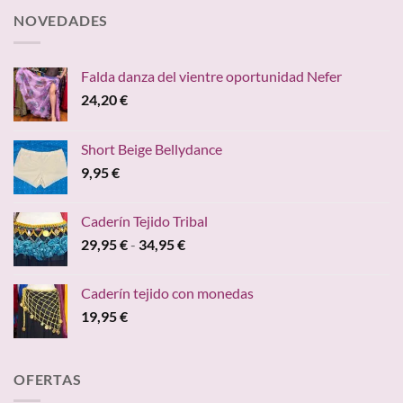
NOVEDADES
Falda danza del vientre oportunidad Nefer
24,20
€
Short Beige Bellydance
9,95
€
Caderín Tejido Tribal
Rango
29,95
€
-
34,95
€
de
precios:
Caderín tejido con monedas
desde
19,95
€
29,95 €
hasta
34,95 €
OFERTAS