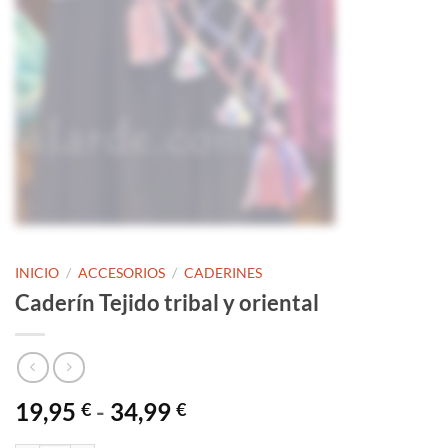
INICIO
/
ACCESORIOS
/
CADERINES
Caderín Tejido tribal y oriental
Rango
19,95
-
34,99
€
€
de