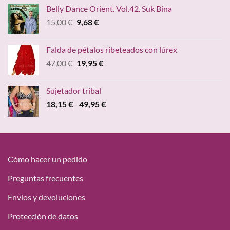
original
actual
Belly Dance Orient. Vol.42. Suk Bina
era:
es:
El
El
15,00
€
9,68
€
15,00 €.
9,68 €.
precio
precio
original
actual
Falda de pétalos ribeteados con lúrex
era:
es:
El
El
47,00
€
19,95
€
15,00 €.
9,68 €.
precio
precio
original
actual
Sujetador tribal
era:
es:
Rango
18,15
€
-
49,95
€
47,00 €.
19,95 €.
de
precios:
desde
18,15 €
hasta
Cómo hacer un pedido
49,95 €
Preguntas frecuentes
Envíos y devoluciones
Protección de datos