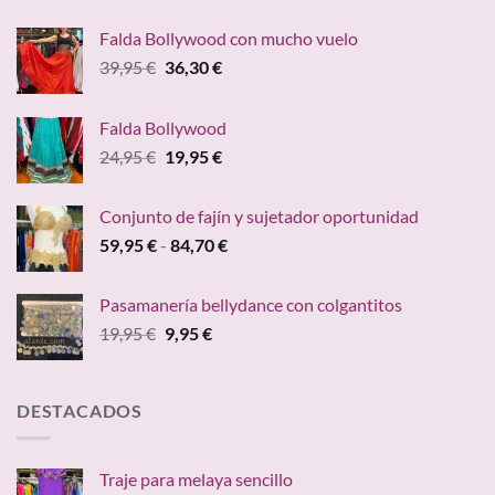
Falda Bollywood con mucho vuelo
El
El
39,95
€
36,30
€
precio
precio
original
actual
Falda Bollywood
era:
es:
El
El
24,95
€
19,95
€
39,95 €.
36,30 €.
precio
precio
original
actual
Conjunto de fajín y sujetador oportunidad
era:
es:
Rango
59,95
€
-
84,70
€
24,95 €.
19,95 €.
de
precios:
Pasamanería bellydance con colgantitos
desde
El
El
19,95
€
9,95
€
59,95 €
precio
precio
hasta
original
actual
84,70 €
era:
es:
DESTACADOS
19,95 €.
9,95 €.
Traje para melaya sencillo