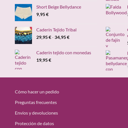
Short Beige Bellydance
9,95
€
Caderín Tejido Tribal
Rango
29,95
€
-
34,95
€
de
precios:
Caderín tejido con monedas
desde
19,95
€
29,95 €
hasta
34,95 €
Cómo hacer un pedido
Preguntas frecuentes
Envíos y devoluciones
Protección de datos