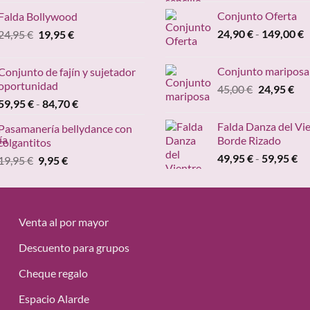
precio
precio
pr
Conjunto Oferta
Falda Bollywood
original
actual
de
R
El
El
24,90
€
-
149,00
€
24,95
€
era:
19,95
€
es:
19
d
precio
precio
39,95 €.
36,30 €.
ha
p
original
actual
24
Conjunto mariposa
Conjunto de fajín y sujetador
d
era:
es:
oportunidad
El
El
45,00
€
24,95
€
2
24,95 €.
19,95 €.
Rango
precio
pre
59,95
€
-
84,70
€
h
de
original
act
1
Falda Danza del Vi
Pasamanería bellydance con
precios:
era:
es:
Borde Rizado
colgantitos
desde
45,00 €.
24,
Ra
49,95
€
-
59,95
€
El
El
19,95
€
9,95
€
59,95 €
de
precio
precio
hasta
pr
original
actual
84,70 €
de
era:
es:
49
19,95 €.
9,95 €.
Venta al por mayor
ha
59
Descuento para grupos
Cheque regalo
Espacio Alarde