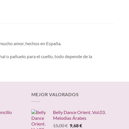
on mucho amor, hechos en España.
hal o pañuelo para el cuello, todo depende de la
MEJOR VALORADOS
encillo
Belly Dance Orient. Vol.03.
Melodías Árabes
ngo
El
El
15,00
€
9,68
€