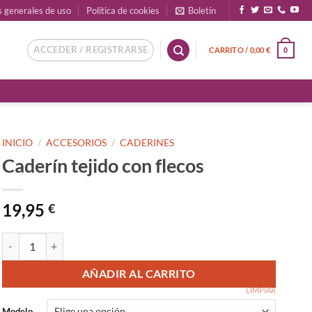
s generales de uso
Política de cookies
Boletín
ACCEDER / REGISTRARSE
CARRITO /
0,00
€
0
INICIO
/
ACCESORIOS
/
CADERINES
Caderín tejido con flecos
19,95
€
Caderín tejido con flecos cantidad
AÑADIR AL CARRITO
LIMPIAR
Modelo