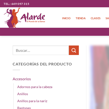
Saltar
TEL.: 649 097 315
al
contenido
INICIO
TIENDA
CLASES
SA
Buscar
por:
CATEGORÍAS DEL PRODUCTO
Accesorios
Adornos para la cabeza
Anillos
Anillos para la nariz
Bastones