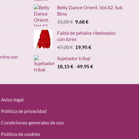
precio
precio
ecios:
Belly Dance Orient. Vol.42. Suk
original
actual
sde
Bina
ango
era:
es:
,95 €
e
El
El
15,00
€
9,68
€
15,00 €.
9,68 €.
sta
recios:
precio
precio
,20 €
Falda de pétalos ribeteados
esde
original
actual
con lúrex
4,90 €
era:
es:
cio
El
El
47,00
€
19,95
€
asta
15,00 €.
9,68 €.
ual
precio
precio
49,00 €
entre con
Sujetador tribal
original
actual
95 €.
Rango
18,15
€
-
era:
49,95
€
es:
ngo
de
47,00 €.
19,95 €.
precios:
ecios:
desde
sde
18,15 €
,95 €
hasta
Aviso legal
sta
49,95 €
,95 €
Política de privacidad
Condiciones generales de uso
Política de cookies