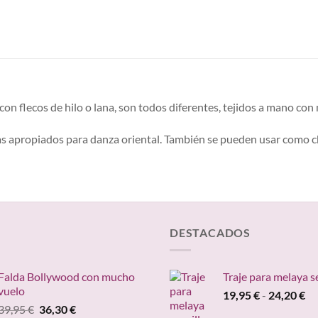
con flecos de hilo o lana, son todos diferentes, tejidos a mano c
 mas apropiados para danza oriental. También se pueden usar como c
DESTACADOS
Falda Bollywood con mucho
Traje para melaya s
vuelo
Ra
19,95
€
-
24,20
€
El
El
39,95
€
36,30
€
de