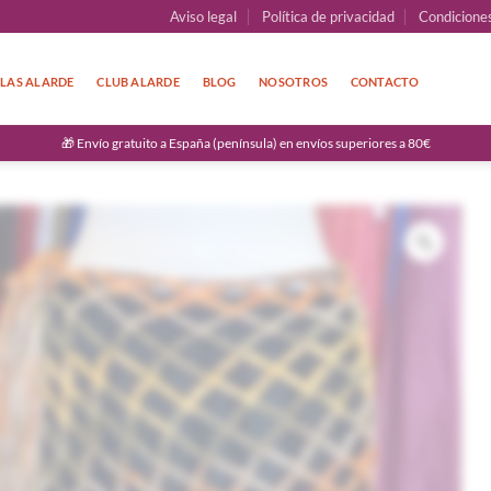
Aviso legal
Política de privacidad
Condicione
LAS ALARDE
CLUB ALARDE
BLOG
NOSOTROS
CONTACTO
🎁 Envío gratuito a España (península) en envíos superiores a 80€