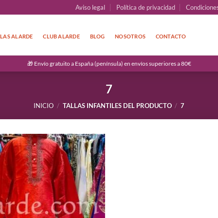
Aviso legal
Política de privacidad
Condicione
LAS ALARDE
CLUB ALARDE
BLOG
NOSOTROS
CONTACTO
🎁 Envío gratuito a España (península) en envíos superiores a 80€
7
INICIO
/
TALLAS INFANTILES DEL PRODUCTO
/
7
Añadir
a la
lista de
deseos