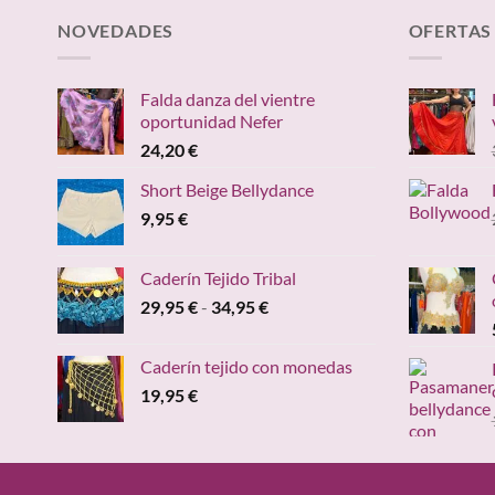
NOVEDADES
OFERTAS
Falda danza del vientre
oportunidad Nefer
24,20
€
Short Beige Bellydance
9,95
€
Caderín Tejido Tribal
Rango
29,95
€
-
34,95
€
de
precios:
Caderín tejido con monedas
desde
19,95
€
29,95 €
hasta
34,95 €