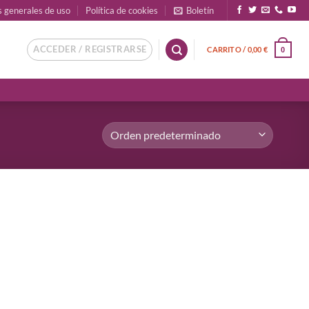
s generales de uso
Política de cookies
Boletín
ACCEDER / REGISTRARSE
CARRITO /
0,00
€
0