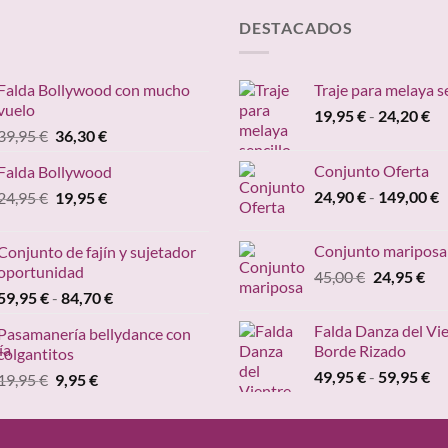
DESTACADOS
Falda Bollywood con mucho
Traje para melaya s
vuelo
Ra
19,95
€
-
24,20
€
El
El
39,95
€
36,30
€
de
precio
precio
pr
Conjunto Oferta
Falda Bollywood
original
actual
de
R
El
El
24,90
€
-
149,00
€
24,95
€
era:
19,95
€
es:
19
d
precio
precio
39,95 €.
36,30 €.
ha
p
original
actual
24
Conjunto mariposa
Conjunto de fajín y sujetador
d
era:
es:
oportunidad
El
El
45,00
€
24,95
€
2
24,95 €.
19,95 €.
Rango
precio
pre
59,95
€
-
84,70
€
h
de
original
act
1
Falda Danza del Vi
Pasamanería bellydance con
precios:
era:
es:
Borde Rizado
colgantitos
desde
45,00 €.
24,
Ra
49,95
€
-
59,95
€
El
El
19,95
€
9,95
€
59,95 €
de
precio
precio
hasta
pr
original
actual
84,70 €
de
era:
es: