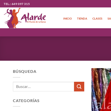
Saltar
TEL.: 649 097 315
al
contenido
INICIO
TIENDA
CLASES
SA
BÚSQUEDA
Buscar
por:
CATEGORÍAS