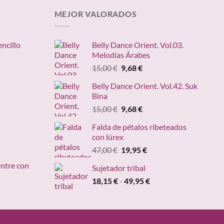
MEJOR VALORADOS
encillo
Belly Dance Orient. Vol.03.
Melodías Árabes
ngo
El
El
15,00
€
9,68
€
precio
precio
ecios:
Belly Dance Orient. Vol.42. Suk
original
actual
sde
Bina
ango
era:
es:
,95 €
e
El
El
15,00
€
9,68
€
15,00 €.
9,68 €.
sta
recios:
precio
precio
,20 €
Falda de pétalos ribeteados
esde
original
actual
con lúrex
4,90 €
era:
es:
cio
El
El
47,00
€
19,95
€
asta
15,00 €.
9,68 €.
ual
precio
precio
49,00 €
entre con
Sujetador tribal
original
actual
95 €.
Rango
18,15
€
-
era:
49,95
€
es:
ngo
de
47,00 €.
19,95 €.
precios:
ecios:
desde
sde
18,15 €