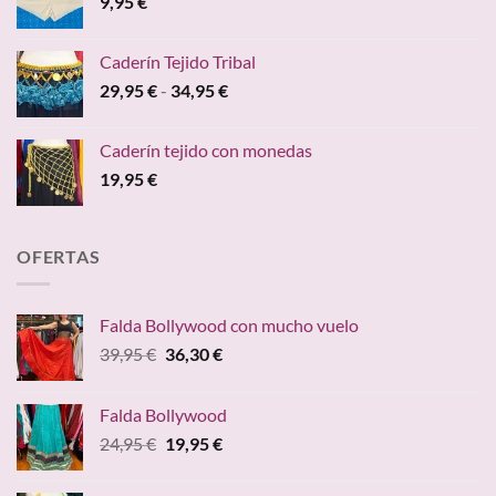
9,95
€
Caderín Tejido Tribal
Rango
29,95
€
-
34,95
€
de
precios:
Caderín tejido con monedas
desde
19,95
€
29,95 €
hasta
34,95 €
OFERTAS
Falda Bollywood con mucho vuelo
El
El
39,95
€
36,30
€
precio
precio
original
actual
Falda Bollywood
era:
es:
El
El
24,95
€
19,95
€
39,95 €.
36,30 €.
precio
precio
original
actual