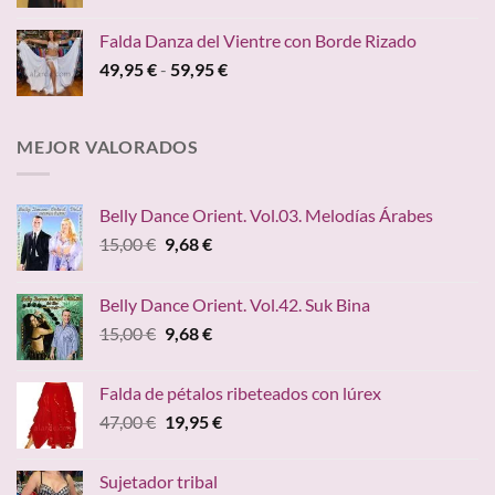
precio
precio
hasta
original
actual
149,00 €
Falda Danza del Vientre con Borde Rizado
era:
es:
Rango
49,95
€
-
59,95
€
45,00 €.
24,95 €.
de
precios:
desde
MEJOR VALORADOS
49,95 €
hasta
59,95 €
Belly Dance Orient. Vol.03. Melodías Árabes
El
El
15,00
€
9,68
€
precio
precio
original
actual
Belly Dance Orient. Vol.42. Suk Bina
era:
es:
El
El
15,00
€
9,68
€
15,00 €.
9,68 €.
precio
precio
original
actual
Falda de pétalos ribeteados con lúrex
era:
es:
El
El
47,00
€
19,95
€
15,00 €.
9,68 €.
precio
precio
original
actual
Sujetador tribal
era:
es: