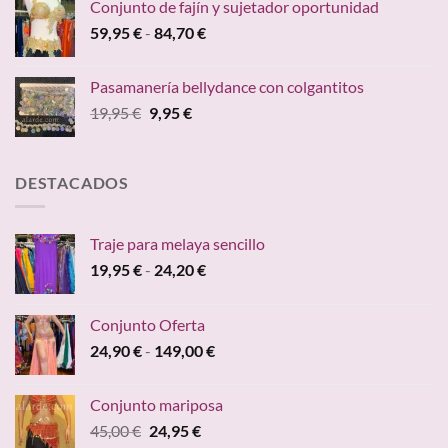
Conjunto de fajín y sujetador oportunidad
era:
es:
Rango
59,95
€
-
84,70
€
24,95 €.
19,95 €.
de
precios:
Pasamanería bellydance con colgantitos
desde
El
El
19,95
€
9,95
€
59,95 €
precio
precio
hasta
original
actual
84,70 €
era:
es:
DESTACADOS
19,95 €.
9,95 €.
Traje para melaya sencillo
Rango
19,95
€
-
24,20
€
de
precios:
Conjunto Oferta
desde
Rango
24,90
€
-
149,00
€
19,95 €
de
hasta
precios:
24,20 €
Conjunto mariposa
desde
El
El
45,00
€
24,95
€
24,90 €