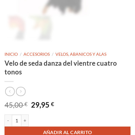
INICIO
/
ACCESORIOS
/
VELOS, ABANICOS Y ALAS
Velo de seda danza del vientre cuatro
tonos
El
El
45,00
29,95
€
€
precio
precio
original
actual
Velo de seda danza del vientre cuatro tonos cantidad
era:
es:
45,00 €.
29,95 €.
AÑADIR AL CARRITO