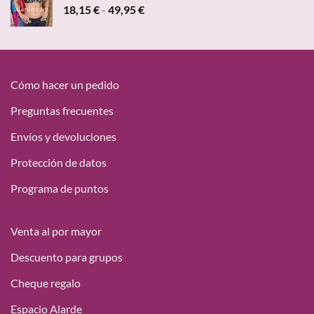
Rango
18,15
€
-
49,95
€
47,00 €.
19,95 €.
de
precios:
desde
18,15 €
hasta
Cómo hacer un pedido
49,95 €
Preguntas frecuentes
Envíos y devoluciones
Protección de datos
Programa de puntos
Venta al por mayor
Descuento para grupos
Cheque regalo
Espacio Alarde