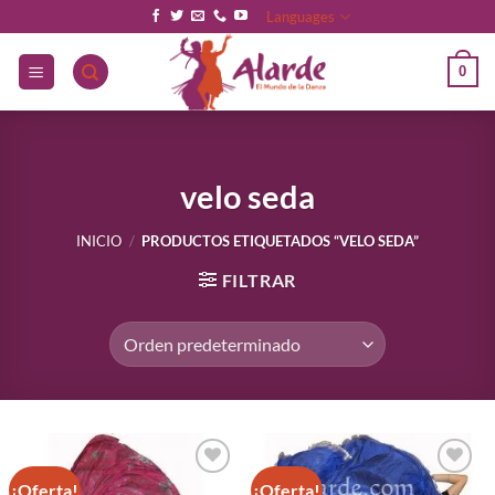
Saltar
Languages
al
contenido
0
velo seda
INICIO
/
PRODUCTOS ETIQUETADOS “VELO SEDA”
FILTRAR
¡Oferta!
¡Oferta!
Añadir
Añadir