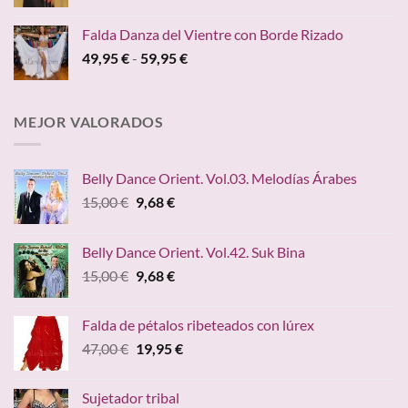
precio
precio
hasta
original
actual
149,00 €
Falda Danza del Vientre con Borde Rizado
era:
es:
Rango
49,95
€
-
59,95
€
45,00 €.
24,95 €.
de
precios:
desde
MEJOR VALORADOS
49,95 €
hasta
59,95 €
Belly Dance Orient. Vol.03. Melodías Árabes
El
El
15,00
€
9,68
€
precio
precio
original
actual
Belly Dance Orient. Vol.42. Suk Bina
era:
es:
El
El
15,00
€
9,68
€
15,00 €.
9,68 €.
precio
precio
original
actual
Falda de pétalos ribeteados con lúrex
era:
es:
El
El
47,00
€
19,95
€
15,00 €.
9,68 €.
precio
precio
original
actual
Sujetador tribal
era:
es: