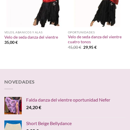
VELOS, ABANICOS Y ALAS
OPORTUNIDADES
Velo de seda danza del vientre
Velo de seda danza del vientre
cuatro tonos
35,00
€
El
El
45,00
€
29,95
€
precio
precio
original
actual
era:
es:
45,00 €.
29,95 €.
NOVEDADES
Falda danza del vientre oportunidad Nefer
24,20
€
Short Beige Bellydance