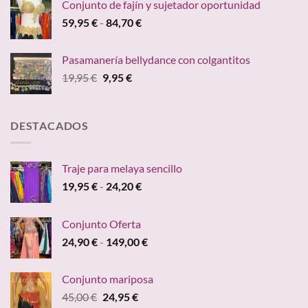
Conjunto de fajín y sujetador oportunidad
era:
es:
Rango
59,95
€
-
84,70
€
24,95 €.
19,95 €.
de
precios:
Pasamanería bellydance con colgantitos
desde
El
El
19,95
€
9,95
€
59,95 €
precio
precio
hasta
original
actual
84,70 €
era:
es:
DESTACADOS
19,95 €.
9,95 €.
Traje para melaya sencillo
Rango
19,95
€
-
24,20
€
de
precios:
Conjunto Oferta
desde
Rango
24,90
€
-
149,00
€
19,95 €
de
hasta
precios:
24,20 €
Conjunto mariposa
desde
El
El
45,00
€
24,95
€
24,90 €