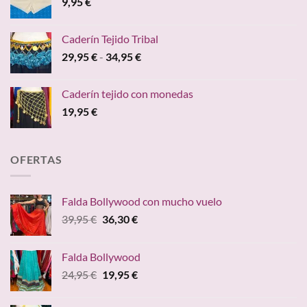
9,95
€
Caderín Tejido Tribal
Rango
29,95
€
-
34,95
€
de
precios:
Caderín tejido con monedas
desde
19,95
€
29,95 €
hasta
34,95 €
OFERTAS
Falda Bollywood con mucho vuelo
El
El
39,95
€
36,30
€
precio
precio
original
actual
Falda Bollywood
era:
es:
El
El
24,95
€
19,95
€
39,95 €.
36,30 €.
precio
precio
original
actual