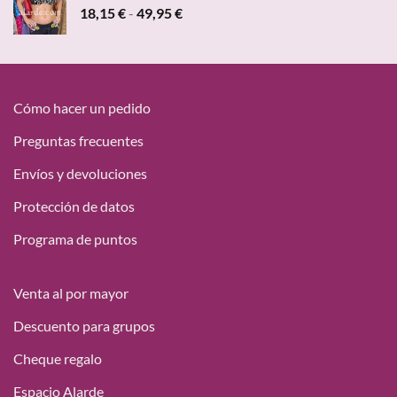
Rango
18,15
€
-
49,95
€
47,00 €.
19,95 €.
de
precios:
desde
18,15 €
hasta
Cómo hacer un pedido
49,95 €
Preguntas frecuentes
Envíos y devoluciones
Protección de datos
Programa de puntos
Venta al por mayor
Descuento para grupos
Cheque regalo
Espacio Alarde