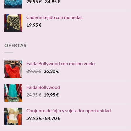
Rango
29,95
€
-
34,95
€
de
precios:
Caderín tejido con monedas
desde
19,95
€
29,95 €
hasta
34,95 €
OFERTAS
Falda Bollywood con mucho vuelo
El
El
39,95
€
36,30
€
precio
precio
original
actual
Falda Bollywood
era:
es:
El
El
24,95
€
19,95
€
39,95 €.
36,30 €.
precio
precio
original
actual
Conjunto de fajín y sujetador oportunidad
era:
es:
Rango
59,95
€
-
84,70
€
24,95 €.
19,95 €.
de
precios: