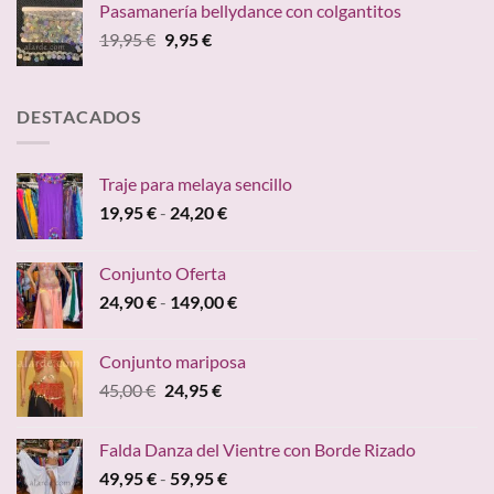
Pasamanería bellydance con colgantitos
desde
El
El
19,95
€
9,95
€
59,95 €
precio
precio
hasta
original
actual
84,70 €
era:
es:
DESTACADOS
19,95 €.
9,95 €.
Traje para melaya sencillo
Rango
19,95
€
-
24,20
€
de
precios:
Conjunto Oferta
desde
Rango
24,90
€
-
149,00
€
19,95 €
de
hasta
precios:
24,20 €
Conjunto mariposa
desde
El
El
45,00
€
24,95
€
24,90 €
precio
precio
hasta
original
actual
149,00 €
Falda Danza del Vientre con Borde Rizado
era:
es:
Rango
49,95
€
-
59,95
€
45,00 €.
24,95 €.