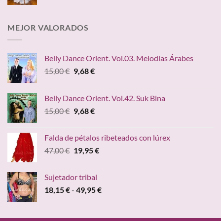
de
precios:
desde
MEJOR VALORADOS
49,95 €
hasta
59,95 €
Belly Dance Orient. Vol.03. Melodías Árabes
El
El
15,00
€
9,68
€
precio
precio
original
actual
Belly Dance Orient. Vol.42. Suk Bina
era:
es:
El
El
15,00
€
9,68
€
15,00 €.
9,68 €.
precio
precio
original
actual
Falda de pétalos ribeteados con lúrex
era:
es:
El
El
47,00
€
19,95
€
15,00 €.
9,68 €.
precio
precio
original
actual
Sujetador tribal
era:
es:
Rango
18,15
€
-
49,95
€
47,00 €.
19,95 €.
de
precios:
desde