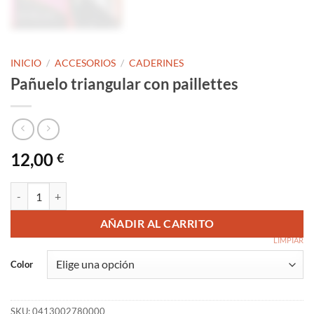
INICIO
/
ACCESORIOS
/
CADERINES
Pañuelo triangular con paillettes
12,00
€
Pañuelo triangular con paillettes cantidad
AÑADIR AL CARRITO
LIMPIAR
Color
SKU:
0413002780000