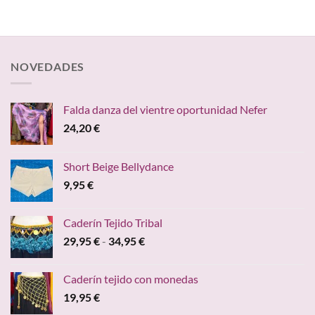
NOVEDADES
Falda danza del vientre oportunidad Nefer
24,20
€
Short Beige Bellydance
9,95
€
Caderín Tejido Tribal
Rango
29,95
€
-
34,95
€
de
precios:
Caderín tejido con monedas
desde
19,95
€
29,95 €
hasta