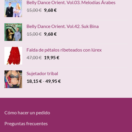
59,95 €
Belly Dance Orient. Vol.03. Melodías Árabes
El
El
15,00
€
9,68
€
precio
precio
original
actual
Belly Dance Orient. Vol.42. Suk Bina
era:
es:
El
El
15,00
€
9,68
€
15,00 €.
9,68 €.
precio
precio
original
actual
Falda de pétalos ribeteados con lúrex
era:
es:
El
El
47,00
€
19,95
€
15,00 €.
9,68 €.
precio
precio
original
actual
Sujetador tribal
era:
es:
Rango
18,15
€
-
49,95
€
47,00 €.
19,95 €.
de
precios:
desde
18,15 €
hasta
Cómo hacer un pedido
49,95 €
Preguntas frecuentes