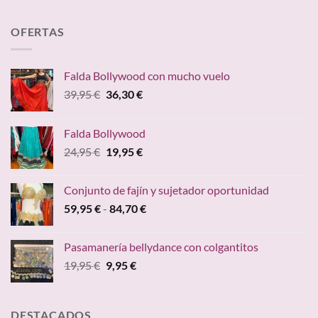
34,95 €
OFERTAS
Falda Bollywood con mucho vuelo
El
El
39,95
€
36,30
€
precio
precio
original
actual
Falda Bollywood
era:
es:
El
El
24,95
€
19,95
€
39,95 €.
36,30 €.
precio
precio
original
actual
Conjunto de fajín y sujetador oportunidad
era:
es:
Rango
59,95
€
-
84,70
€
24,95 €.
19,95 €.
de
precios:
Pasamanería bellydance con colgantitos
desde
El
El
19,95
€
9,95
€
59,95 €
precio
precio
hasta
original
actual
84,70 €
era:
es:
DESTACADOS