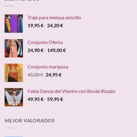
19,95 €.
9,95 €.
Traje para melaya sencillo
Rango
19,95
€
-
24,20
€
de
precios:
Conjunto Oferta
desde
Rango
24,90
€
-
149,00
€
19,95 €
de
hasta
precios:
24,20 €
Conjunto mariposa
desde
El
El
45,00
€
24,95
€
24,90 €
precio
precio
hasta
original
actual
149,00 €
Falda Danza del Vientre con Borde Rizado
era:
es:
Rango
49,95
€
-
59,95
€
45,00 €.
24,95 €.
de
precios:
desde
MEJOR VALORADOS
49,95 €
hasta