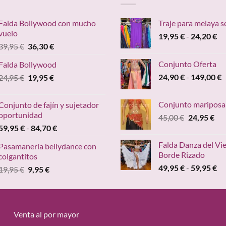
Falda Bollywood con mucho
Traje para melaya s
vuelo
Ra
19,95
€
-
24,20
€
El
El
39,95
€
36,30
€
de
precio
precio
pr
Conjunto Oferta
Falda Bollywood
original
actual
de
R
El
El
24,90
€
-
149,00
€
24,95
€
era:
19,95
€
es:
19
d
precio
precio
39,95 €.
36,30 €.
ha
p
original
actual
24
Conjunto mariposa
Conjunto de fajín y sujetador
d
era:
es:
oportunidad
El
El
45,00
€
24,95
€
2
24,95 €.
19,95 €.
Rango
precio
pre
59,95
€
-
84,70
€
h
de
original
act
1
Falda Danza del Vi
Pasamanería bellydance con
precios:
era:
es:
Borde Rizado
colgantitos
desde
45,00 €.
24,
Ra
49,95
€
-
59,95
€
El
El
19,95
€
9,95
€
59,95 €
de
precio
precio
hasta
pr
original
actual
84,70 €
de
era:
es:
49
19,95 €.
9,95 €.
Venta al por mayor
ha