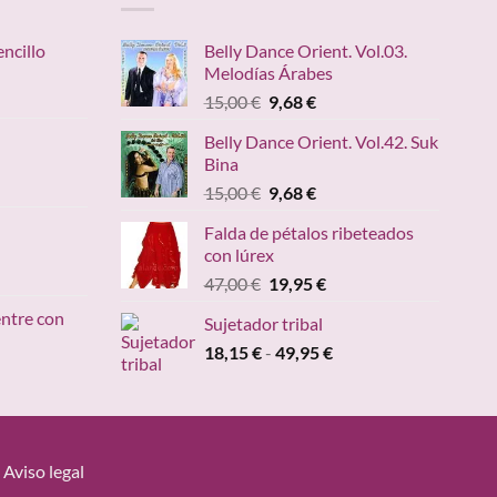
encillo
Belly Dance Orient. Vol.03.
Melodías Árabes
ngo
El
El
15,00
€
9,68
€
precio
precio
ecios:
Belly Dance Orient. Vol.42. Suk
original
actual
sde
Bina
ango
era:
es:
,95 €
e
El
El
15,00
€
9,68
€
15,00 €.
9,68 €.
sta
recios:
precio
precio
,20 €
Falda de pétalos ribeteados
esde
original
actual
con lúrex
4,90 €
era:
es:
cio
El
El
47,00
€
19,95
€
asta
15,00 €.
9,68 €.
ual
precio
precio
49,00 €
entre con
Sujetador tribal
original
actual
95 €.
Rango
18,15
€
-
era:
49,95
€
es:
ngo
de
47,00 €.
19,95 €.
precios:
ecios:
desde
sde
18,15 €
,95 €
hasta
Aviso legal
sta
49,95 €