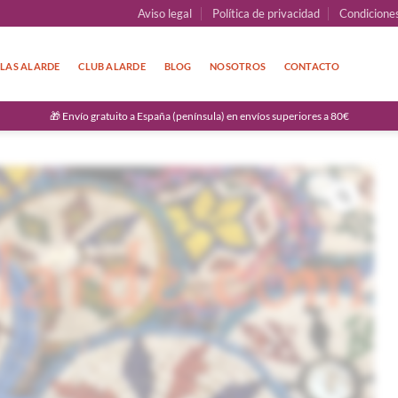
Aviso legal
Política de privacidad
Condicione
LAS ALARDE
CLUB ALARDE
BLOG
NOSOTROS
CONTACTO
🎁 Envío gratuito a España (península) en envíos superiores a 80€