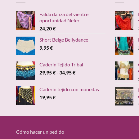
Falda danza del vientre
oportunidad Nefer
24,20
€
Short Beige Bellydance
9,95
€
Caderín Tejido Tribal
Rango
29,95
€
-
34,95
€
de
precios:
Caderín tejido con monedas
desde
19,95
€
29,95 €
hasta
34,95 €
Cómo hacer un pedido