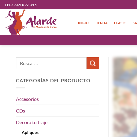
Saltar
TEL.: 649 097 315
al
contenido
INICIO
TIENDA
CLASES
SA
Buscar
por:
CATEGORÍAS DEL PRODUCTO
Accesorios
CDs
Decora tu traje
Apliques