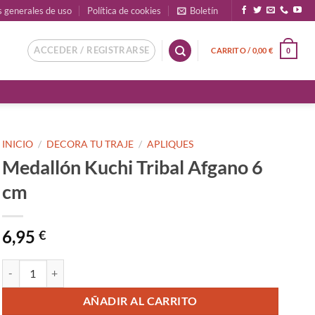
s generales de uso
Política de cookies
Boletín
ACCEDER / REGISTRARSE
CARRITO /
0,00
€
0
INICIO
/
DECORA TU TRAJE
/
APLIQUES
Medallón Kuchi Tribal Afgano 6
cm
6,95
€
Medallón Kuchi Tribal Afgano 6 cm cantidad
AÑADIR AL CARRITO