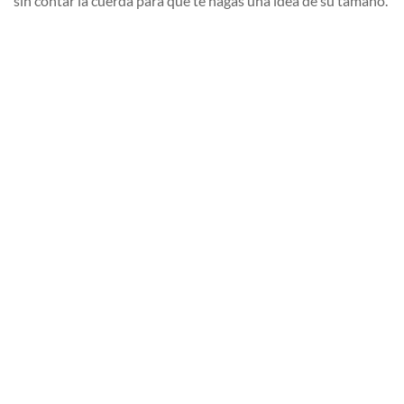
sin contar la cuerda para que te hagas una idea de su tamaño.