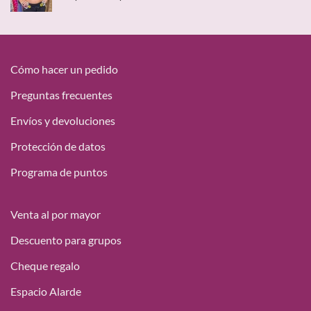
de
precios:
desde
18,15 €
hasta
Cómo hacer un pedido
49,95 €
Preguntas frecuentes
Envíos y devoluciones
Protección de datos
Programa de puntos
Venta al por mayor
Descuento para grupos
Cheque regalo
Espacio Alarde