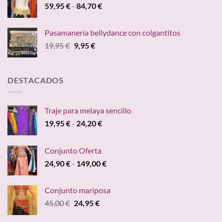
Rango
59,95
€
-
84,70
€
24,95 €.
19,95 €.
de
precios:
Pasamanería bellydance con colgantitos
desde
El
El
19,95
€
9,95
€
59,95 €
precio
precio
hasta
original
actual
84,70 €
era:
es:
DESTACADOS
19,95 €.
9,95 €.
Traje para melaya sencillo
Rango
19,95
€
-
24,20
€
de
precios:
Conjunto Oferta
desde
Rango
24,90
€
-
149,00
€
19,95 €
de
hasta
precios:
24,20 €
Conjunto mariposa
desde
El
El
45,00
€
24,95
€
24,90 €
precio
precio
hasta