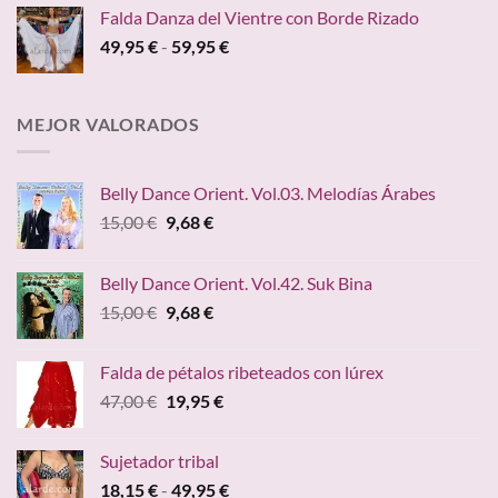
original
actual
149,00 €
Falda Danza del Vientre con Borde Rizado
era:
es:
Rango
49,95
€
-
59,95
€
45,00 €.
24,95 €.
de
precios:
desde
MEJOR VALORADOS
49,95 €
hasta
59,95 €
Belly Dance Orient. Vol.03. Melodías Árabes
El
El
15,00
€
9,68
€
precio
precio
original
actual
Belly Dance Orient. Vol.42. Suk Bina
era:
es:
El
El
15,00
€
9,68
€
15,00 €.
9,68 €.
precio
precio
original
actual
Falda de pétalos ribeteados con lúrex
era:
es:
El
El
47,00
€
19,95
€
15,00 €.
9,68 €.
precio
precio
original
actual
Sujetador tribal
era:
es:
Rango
18,15
€
-
49,95
€
47,00 €.
19,95 €.