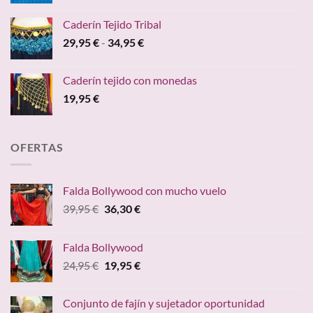
Caderín Tejido Tribal
Rango
29,95
€
-
34,95
€
de
precios:
Caderín tejido con monedas
desde
19,95
€
29,95 €
hasta
34,95 €
OFERTAS
Falda Bollywood con mucho vuelo
El
El
39,95
€
36,30
€
precio
precio
original
actual
Falda Bollywood
era:
es:
El
El
24,95
€
19,95
€
39,95 €.
36,30 €.
precio
precio
original
actual
Conjunto de fajín y sujetador oportunidad
era:
es: