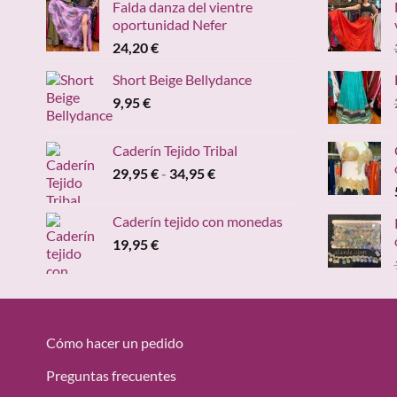
Falda danza del vientre
oportunidad Nefer
24,20
€
Short Beige Bellydance
9,95
€
Caderín Tejido Tribal
Rango
29,95
€
-
34,95
€
de
precios:
Caderín tejido con monedas
desde
19,95
€
29,95 €
hasta
34,95 €
Cómo hacer un pedido
Preguntas frecuentes