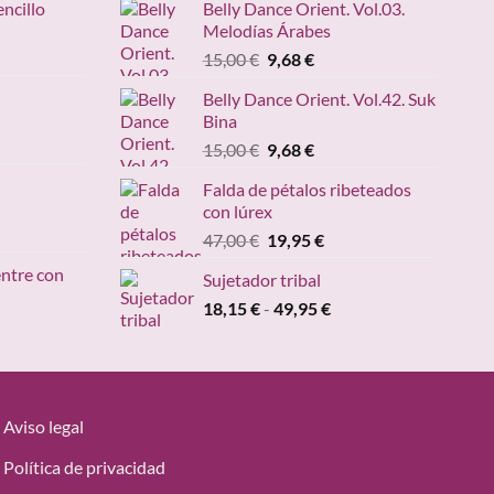
encillo
Belly Dance Orient. Vol.03.
Melodías Árabes
ngo
El
El
15,00
€
9,68
€
precio
precio
ecios:
Belly Dance Orient. Vol.42. Suk
original
actual
sde
Bina
ango
era:
es:
,95 €
e
El
El
15,00
€
9,68
€
15,00 €.
9,68 €.
sta
recios:
precio
precio
,20 €
Falda de pétalos ribeteados
esde
original
actual
con lúrex
4,90 €
era:
es:
cio
El
El
47,00
€
19,95
€
asta
15,00 €.
9,68 €.
ual
precio
precio
49,00 €
entre con
Sujetador tribal
original
actual
95 €.
Rango
18,15
€
-
era:
49,95
€
es:
ngo
de
47,00 €.
19,95 €.
precios:
ecios:
desde
sde
18,15 €
,95 €
hasta
Aviso legal
sta
49,95 €
,95 €
Política de privacidad