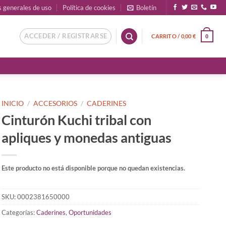
s generales de uso
Política de cookies
Boletín
ACCEDER / REGISTRARSE
CARRITO /
0,00
€
0
INICIO
/
ACCESORIOS
/
CADERINES
Cinturón Kuchi tribal con
apliques y monedas antiguas
Este producto no está disponible porque no quedan existencias.
SKU:
0002381650000
Categorías:
Caderines
,
Oportunidades