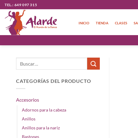
Saltar
TEL.: 649 097 315
al
contenido
INICIO
TIENDA
CLASES
SA
Buscar
por:
CATEGORÍAS DEL PRODUCTO
Accesorios
Adornos para la cabeza
Anillos
Anillos para la nariz
Bastones