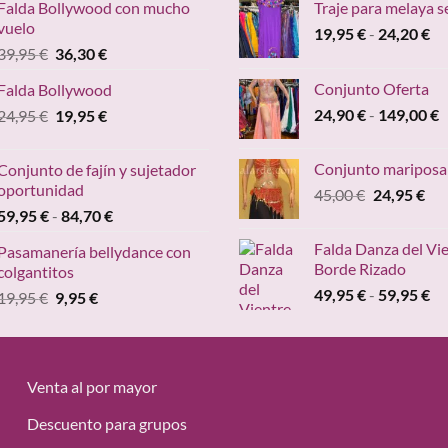
Falda Bollywood con mucho
Traje para melaya s
vuelo
Ra
19,95
€
-
24,20
€
El
El
39,95
€
36,30
€
de
precio
precio
pr
Conjunto Oferta
Falda Bollywood
original
actual
de
R
El
El
24,90
€
-
149,00
€
24,95
€
era:
19,95
€
es:
19
d
precio
precio
39,95 €.
36,30 €.
ha
p
original
actual
24
Conjunto mariposa
Conjunto de fajín y sujetador
d
era:
es:
oportunidad
El
El
45,00
€
24,95
€
2
24,95 €.
19,95 €.
Rango
precio
pre
59,95
€
-
84,70
€
h
de
original
act
1
Falda Danza del Vi
Pasamanería bellydance con
precios:
era:
es:
Borde Rizado
colgantitos
desde
45,00 €.
24,
Ra
49,95
€
-
59,95
€
El
El
19,95
€
9,95
€
59,95 €
de
precio
precio
hasta
pr
original
actual
84,70 €
de
era:
es:
49
19,95 €.
9,95 €.
Venta al por mayor
ha
59
Descuento para grupos