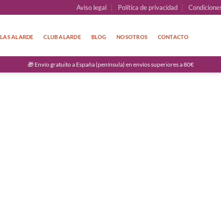
Aviso legal
Política de privacidad
Condicione
LAS ALARDE
CLUB ALARDE
BLOG
NOSOTROS
CONTACTO
🎁 Envío gratuito a España (península) en envíos superiores a 80€