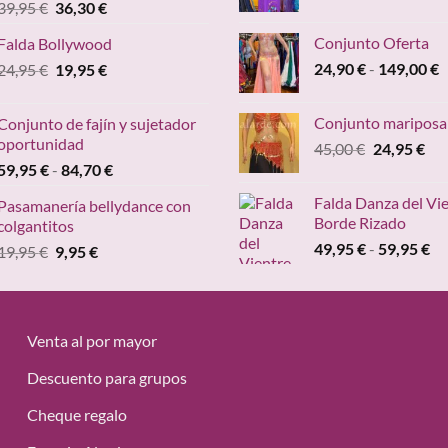
El
El
39,95
€
36,30
€
de
precio
precio
pr
Conjunto Oferta
Falda Bollywood
original
actual
de
R
El
El
24,90
€
-
149,00
€
24,95
€
era:
19,95
€
es:
19
d
precio
precio
39,95 €.
36,30 €.
ha
p
original
actual
24
Conjunto mariposa
Conjunto de fajín y sujetador
d
era:
es:
oportunidad
El
El
45,00
€
24,95
€
2
24,95 €.
19,95 €.
Rango
precio
pre
59,95
€
-
84,70
€
h
de
original
act
1
Falda Danza del Vi
Pasamanería bellydance con
precios:
era:
es:
Borde Rizado
colgantitos
desde
45,00 €.
24,
Ra
49,95
€
-
59,95
€
El
El
19,95
€
9,95
€
59,95 €
de
precio
precio
hasta
pr
original
actual
84,70 €
de
era:
es:
49
19,95 €.
9,95 €.
Venta al por mayor
ha
59
Descuento para grupos
Cheque regalo