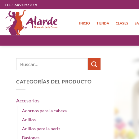
Saltar
TEL.: 649 097 315
al
contenido
INICIO
TIENDA
CLASES
SA
Buscar
por:
CATEGORÍAS DEL PRODUCTO
Accesorios
Adornos para la cabeza
Anillos
Anillos para la nariz
Bastones