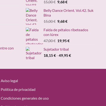
El
El
15,00
€
9,68
€
precio
precio
ecios:
Belly Dance Orient. Vol.42. Suk
original
actual
sde
Bina
ango
era:
es:
,95 €
e
El
El
15,00
€
9,68
€
15,00 €.
9,68 €.
sta
recios:
precio
precio
,20 €
Falda de pétalos ribeteados
esde
original
actual
con lúrex
4,90 €
era:
es:
cio
El
El
47,00
€
19,95
€
asta
15,00 €.
9,68 €.
ual
precio
precio
49,00 €
entre con
Sujetador tribal
original
actual
95 €.
Rango
18,15
€
-
era:
49,95
€
es:
ngo
de
47,00 €.
19,95 €.
precios:
ecios:
desde
sde
18,15 €
,95 €
hasta
Aviso legal
sta
49,95 €
,95 €
Política de privacidad
Condiciones generales de uso