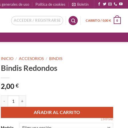
s generales de uso
Política de cookies
Boletín
ACCEDER / REGISTRARSE
CARRITO /
0,00
€
0
INICIO
/
ACCESORIOS
/
BINDIS
Bindis Redondos
2,00
€
Bindis Redondos cantidad
AÑADIR AL CARRITO
LIMPIAR
Modelo