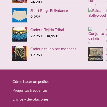
24,20
€
Short Beige Bellydance
9,95
€
Caderín Tejido Tribal
Rango
29,95
€
-
34,95
€
de
precios:
Caderín tejido con monedas
desde
19,95
€
29,95 €
hasta
34,95 €
Cómo hacer un pedido
Preguntas frecuentes
Envíos y devoluciones