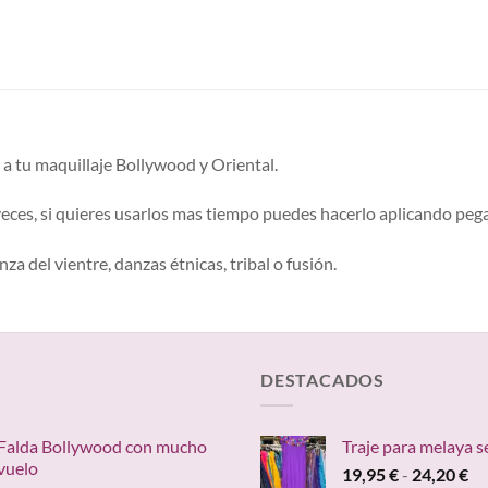
 a tu maquillaje Bollywood y Oriental.
veces, si quieres usarlos mas tiempo puedes hacerlo aplicando pe
a del vientre, danzas étnicas, tribal o fusión.
DESTACADOS
Falda Bollywood con mucho
Traje para melaya s
vuelo
Ra
19,95
€
-
24,20
€