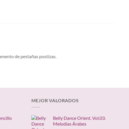
gamento de pestañas postizas.
MEJOR VALORADOS
encillo
Belly Dance Orient. Vol.03.
Melodías Árabes
ngo