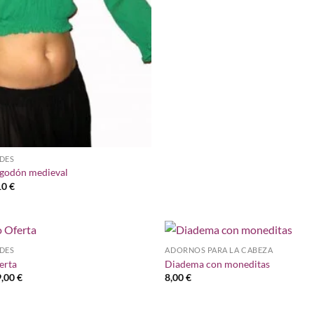
DES
lgodón medieval
El
10
€
cio
precio
inal
actual
es:
0 €.
12,10 €.
DES
ADORNOS PARA LA CABEZA
Añadir
erta
Diadema con moneditas
a la
Rango
9,00
€
8,00
€
lista de
de
deseos
precios:
desde