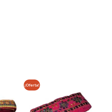
¡Oferta!
Añadir
Añadir
a la
a la
lista de
lista de
deseos
deseos