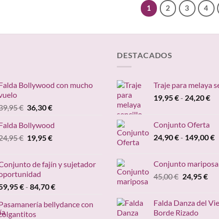
24,90 €
1
2
3
4
hasta
149,00 €
DESTACADOS
Falda Bollywood con mucho
Traje para melaya s
vuelo
Ra
19,95
€
-
24,20
€
El
El
39,95
€
36,30
€
de
precio
precio
pr
Conjunto Oferta
Falda Bollywood
original
actual
de
R
El
El
24,90
€
-
149,00
€
24,95
€
era:
19,95
€
es:
19
d
precio
precio
39,95 €.
36,30 €.
ha
p
original
actual
24
Conjunto mariposa
Conjunto de fajín y sujetador
d
era:
es:
oportunidad
El
El
45,00
€
24,95
€
2
24,95 €.
19,95 €.
Rango
precio
pre
59,95
€
-
84,70
€
h
de
original
act
1
Falda Danza del Vi
Pasamanería bellydance con
precios:
era:
es:
Borde Rizado
colgantitos
desde
45,00 €.
24,