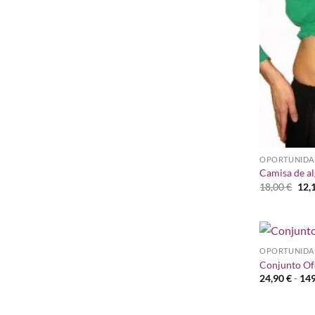
OPORTUNIDA
Camisa de a
El
18,00
€
12,
pre
orig
era:
18,0
OPORTUNIDA
Conjunto Of
24,90
€
-
14