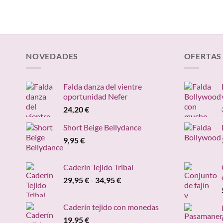
NOVEDADES
OFERTAS
Falda danza del vientre
oportunidad Nefer
24,20
€
Short Beige Bellydance
9,95
€
Caderín Tejido Tribal
Rango
29,95
€
-
34,95
€
de
precios:
Caderín tejido con monedas
desde
19,95
€
29,95 €