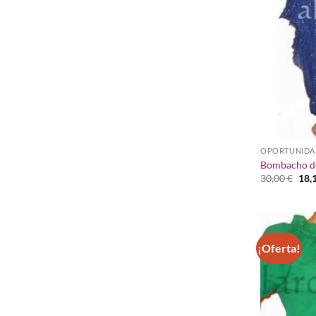
OPORTUNIDA
Bombacho de
El
30,00
€
18,
pre
orig
era:
30,0
¡Oferta!