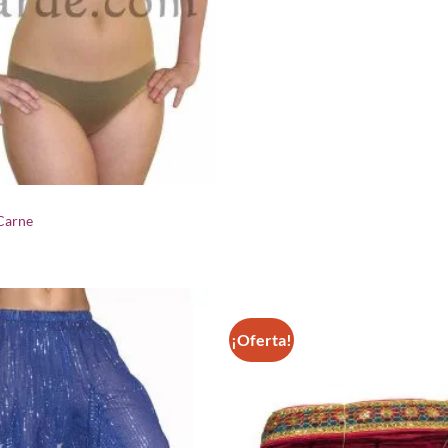
Carne
¡Oferta!
Añadir
a la
lista de
deseos