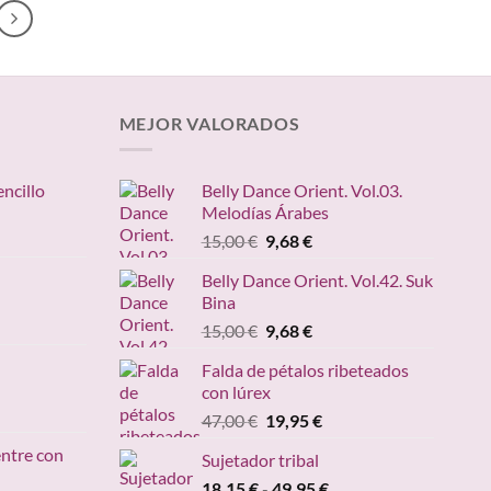
6,95 €.
3,63 €.
MEJOR VALORADOS
encillo
Belly Dance Orient. Vol.03.
Melodías Árabes
ngo
El
El
15,00
€
9,68
€
precio
precio
ecios:
Belly Dance Orient. Vol.42. Suk
original
actual
sde
Bina
ango
era:
es:
,95 €
e
El
El
15,00
€
9,68
€
15,00 €.
9,68 €.
sta
recios:
precio
precio
,20 €
Falda de pétalos ribeteados
esde
original
actual
con lúrex
4,90 €
era:
es:
cio
El
El
47,00
€
19,95
€
asta
15,00 €.
9,68 €.
ual
precio
precio
49,00 €
entre con
Sujetador tribal
original
actual
95 €.
Rango
18,15
€
-
era:
49,95
€
es: