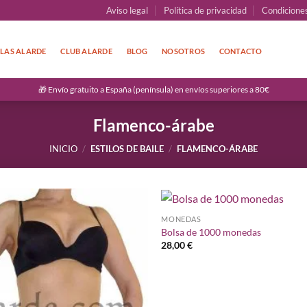
Aviso legal
Política de privacidad
Condicione
LAS ALARDE
CLUB ALARDE
BLOG
NOSOTROS
CONTACTO
🎁 Envío gratuito a España (península) en envíos superiores a 80€
Flamenco-árabe
INICIO
/
ESTILOS DE BAILE
/
FLAMENCO-ÁRABE
MONEDAS
Añadir
Bolsa de 1000 monedas
a la
28,00
€
lista de
deseos