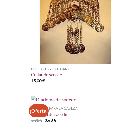
COLLARES Y COLGANTES
Collar de saeede
15,00
€
ADORNOS PARA LA CABEZA
¡Oferta!
Añadir
Añadir
Diadema de saeede
a la
a la
El
El
6,95
€
3,63
€
lista de
lista de
precio
precio
deseos
deseos
original
actual
era:
es: