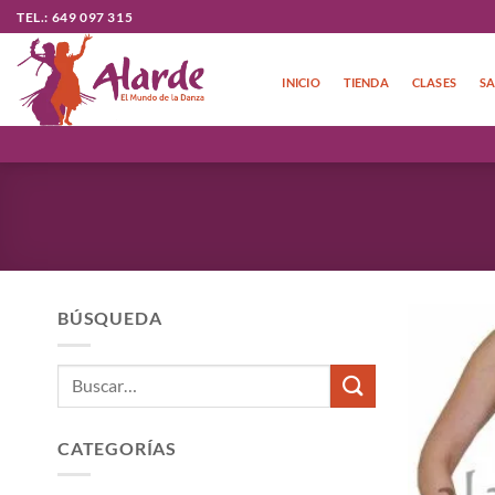
Saltar
TEL.: 649 097 315
al
contenido
INICIO
TIENDA
CLASES
SA
BÚSQUEDA
Buscar
por:
CATEGORÍAS