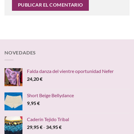
NOVEDADES
Falda danza del vientre oportunidad Nefer
24,20
€
Short Beige Bellydance
9,95
€
Caderín Tejido Tribal
Rango
29,95
€
-
34,95
€
de