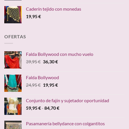
precios:
Caderín tejido con monedas
desde
19,95
€
29,95 €
hasta
34,95 €
OFERTAS
Falda Bollywood con mucho vuelo
El
El
39,95
€
36,30
€
precio
precio
original
actual
Falda Bollywood
era:
es:
El
El
24,95
€
19,95
€
39,95 €.
36,30 €.
precio
precio
original
actual
Conjunto de fajín y sujetador oportunidad
era:
es:
Rango
59,95
€
-
84,70
€
24,95 €.
19,95 €.
de
precios:
Pasamanería bellydance con colgantitos
desde