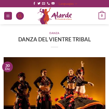
Saltar
Languages
al
contenido
0
DANZA
DANZA DEL VIENTRE TRIBAL
30
Dic