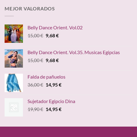
desde
MEJOR VALORADOS
49,95 €
hasta
59,95 €
Belly Dance Orient. Vol.02
El
El
15,00
€
9,68
€
precio
precio
original
actual
Belly Dance Orient. Vol.35. Musicas Egipcias
era:
es:
El
El
15,00
€
9,68
€
15,00 €.
9,68 €.
precio
precio
original
actual
Falda de pañuelos
era:
es:
El
El
36,00
€
14,95
€
15,00 €.
9,68 €.
precio
precio
original
actual
Sujetador Egipcio Dina
era:
es:
El
El
19,90
€
14,95
€
36,00 €.
14,95 €.
precio
precio
original
actual
era:
es:
19,90 €.
14,95 €.