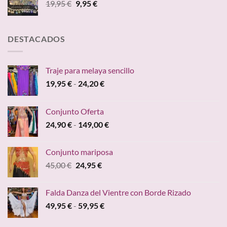
El
El
19,95
€
9,95
€
59,95 €
precio
precio
hasta
original
actual
84,70 €
era:
es:
DESTACADOS
19,95 €.
9,95 €.
Traje para melaya sencillo
Rango
19,95
€
-
24,20
€
de
precios:
Conjunto Oferta
desde
Rango
24,90
€
-
149,00
€
19,95 €
de
hasta
precios:
24,20 €
Conjunto mariposa
desde
El
El
45,00
€
24,95
€
24,90 €
precio
precio
hasta
original
actual
149,00 €
Falda Danza del Vientre con Borde Rizado
era:
es:
Rango
49,95
€
-
59,95
€
45,00 €.
24,95 €.
de
precios: