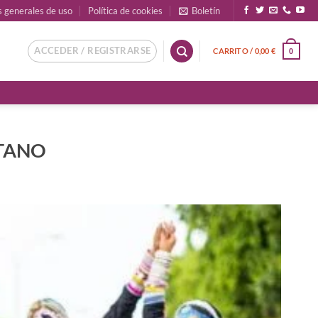
s generales de uso
Política de cookies
Boletín
ACCEDER / REGISTRARSE
CARRITO /
0,00
€
0
ITANO