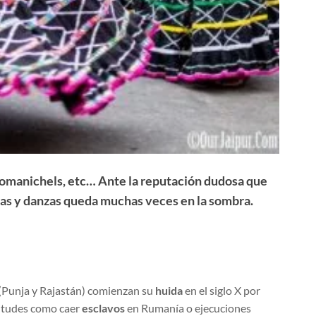
romanichels, etc… Ante la reputación dudosa que
sicas y danzas queda muchas veces en la sombra.
a (Punja y Rajastán) comienzan su
huida
en el siglo X por
situdes como caer
esclavos
en Rumanía o ejecuciones