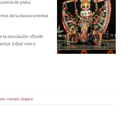
utería de plata .
tos de la danza oriental
e la asociación «Etoile
ntal, tribal, rom y
rom
,
romaní
,
zíngaro
.