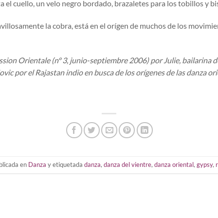
l cuello, un velo negro bordado, brazaletes para los tobillos y bis
illosamente la cobra, está en el orígen de muchos de los movimien
sion Orientale (nº 3, junio-septiembre 2006) por Julie, bailarina d
vic por el Rajastan indio en busca de los orígenes de las danza orie
blicada en
Danza
y etiquetada
danza
,
danza del vientre
,
danza oriental
,
gypsy
,