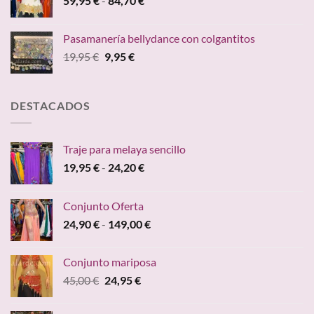
59,95
€
-
84,70
€
24,95 €.
19,95 €.
de
precios:
Pasamanería bellydance con colgantitos
desde
El
El
19,95
€
9,95
€
59,95 €
precio
precio
hasta
original
actual
84,70 €
era:
es:
DESTACADOS
19,95 €.
9,95 €.
Traje para melaya sencillo
Rango
19,95
€
-
24,20
€
de
precios:
Conjunto Oferta
desde
Rango
24,90
€
-
149,00
€
19,95 €
de
hasta
precios:
24,20 €
Conjunto mariposa
desde
El
El
45,00
€
24,95
€
24,90 €
precio
precio
hasta
original
actual
149,00 €