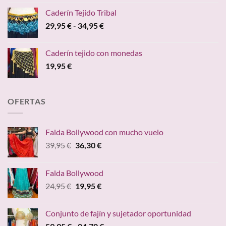
Caderín Tejido Tribal
Rango
29,95
€
-
34,95
€
de
precios:
Caderín tejido con monedas
desde
19,95
€
29,95 €
hasta
34,95 €
OFERTAS
Falda Bollywood con mucho vuelo
El
El
39,95
€
36,30
€
precio
precio
original
actual
Falda Bollywood
era:
es:
El
El
24,95
€
19,95
€
39,95 €.
36,30 €.
precio
precio
original
actual
Conjunto de fajín y sujetador oportunidad
era:
es:
Rango