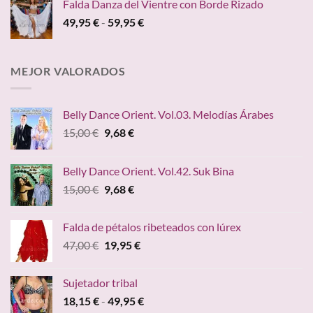
Falda Danza del Vientre con Borde Rizado
era:
es:
Rango
49,95
€
-
59,95
€
45,00 €.
24,95 €.
de
precios:
desde
MEJOR VALORADOS
49,95 €
hasta
59,95 €
Belly Dance Orient. Vol.03. Melodías Árabes
El
El
15,00
€
9,68
€
precio
precio
original
actual
Belly Dance Orient. Vol.42. Suk Bina
era:
es:
El
El
15,00
€
9,68
€
15,00 €.
9,68 €.
precio
precio
original
actual
Falda de pétalos ribeteados con lúrex
era:
es:
El
El
47,00
€
19,95
€
15,00 €.
9,68 €.
precio
precio
original
actual
Sujetador tribal
era:
es:
Rango
18,15
€
-
49,95
€
47,00 €.
19,95 €.