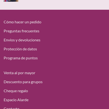
de
precios:
desde
18,15 €
hasta
Cómo hacer un pedido
49,95 €
Preguntas frecuentes
Envíos y devoluciones
Protección de datos
Programa de puntos
Venta al por mayor
Descuento para grupos
Cheque regalo
Espacio Alarde
Contacto