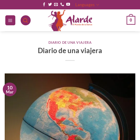
Saltar
Languages
al
contenido
0
DIARIO DE UNA VIAJERA
Diario de una viajera
10
Mar