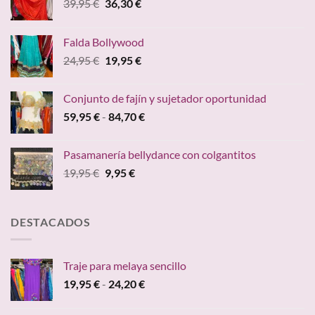
El
El
39,95
€
36,30
€
precio
precio
original
actual
Falda Bollywood
era:
es:
El
El
24,95
€
19,95
€
39,95 €.
36,30 €.
precio
precio
original
actual
Conjunto de fajín y sujetador oportunidad
era:
es:
Rango
59,95
€
-
84,70
€
24,95 €.
19,95 €.
de
precios:
Pasamanería bellydance con colgantitos
desde
El
El
19,95
€
9,95
€
59,95 €
precio
precio
hasta
original
actual
84,70 €
era:
es:
DESTACADOS
19,95 €.
9,95 €.
Traje para melaya sencillo
Rango
19,95
€
-
24,20
€
de
precios: