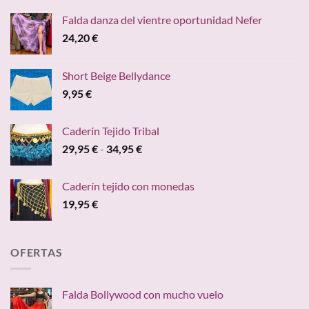
Falda danza del vientre oportunidad Nefer
24,20
€
Short Beige Bellydance
9,95
€
Caderín Tejido Tribal
Rango
29,95
€
-
34,95
€
de
precios:
Caderín tejido con monedas
desde
19,95
€
29,95 €
hasta
34,95 €
OFERTAS
Falda Bollywood con mucho vuelo