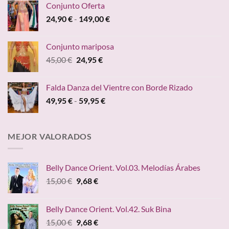
Conjunto Oferta
desde
Rango
24,90
€
-
149,00
€
19,95 €
de
hasta
precios:
24,20 €
Conjunto mariposa
desde
El
El
45,00
€
24,95
€
24,90 €
precio
precio
hasta
original
actual
149,00 €
Falda Danza del Vientre con Borde Rizado
era:
es:
Rango
49,95
€
-
59,95
€
45,00 €.
24,95 €.
de
precios:
desde
MEJOR VALORADOS
49,95 €
hasta
59,95 €
Belly Dance Orient. Vol.03. Melodías Árabes
El
El
15,00
€
9,68
€
precio
precio
original
actual
Belly Dance Orient. Vol.42. Suk Bina
era:
es:
El
El
15,00
€
9,68
€
15,00 €.
9,68 €.