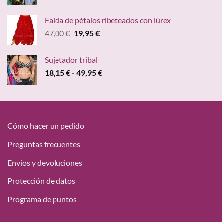
precio
precio
original
actual
Falda de pétalos ribeteados con lúrex
era:
es:
El
El
47,00
€
19,95
€
15,00 €.
9,68 €.
precio
precio
original
actual
Sujetador tribal
era:
es:
Rango
18,15
€
-
49,95
€
47,00 €.
19,95 €.
de
precios:
desde
18,15 €
hasta
Cómo hacer un pedido
49,95 €
Preguntas frecuentes
Envíos y devoluciones
Protección de datos
Programa de puntos