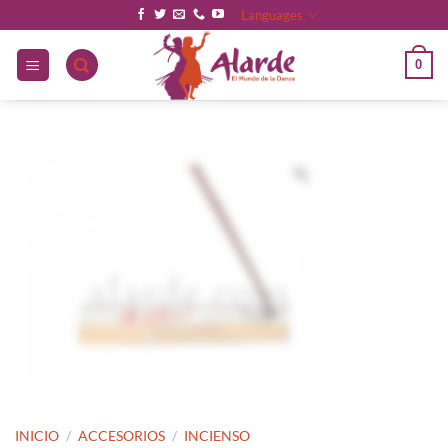
Saltar
Languages
al
contenido
0
INICIO
/
ACCESORIOS
/
INCIENSO