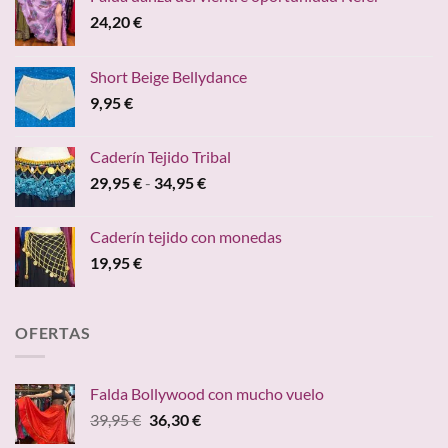
24,20
€
Short Beige Bellydance
9,95
€
Caderín Tejido Tribal
Rango
29,95
€
-
34,95
€
de
precios:
Caderín tejido con monedas
desde
19,95
€
29,95 €
hasta
34,95 €
OFERTAS
Falda Bollywood con mucho vuelo
El
El
39,95
€
36,30
€
precio
precio