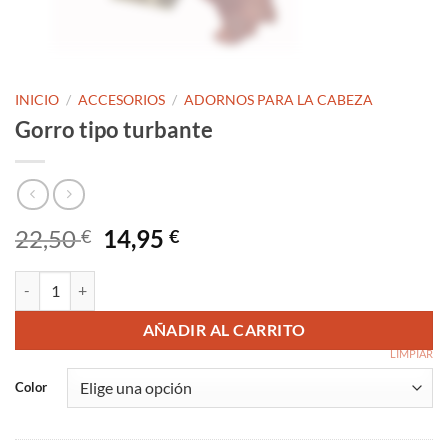
INICIO
/
ACCESORIOS
/
ADORNOS PARA LA CABEZA
Gorro tipo turbante
El
El
22,50
14,95
€
€
precio
precio
original
actual
Gorro tipo turbante cantidad
era:
es:
22,50 €.
14,95 €.
AÑADIR AL CARRITO
LIMPIAR
Color