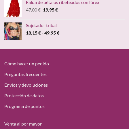
Falda de pétalos ribeteados con lúrex
era:
es:
El
El
47,00
€
19,95
€
15,00 €.
9,68 €.
precio
precio
original
actual
Sujetador tribal
era:
es:
Rango
18,15
€
-
49,95
€
47,00 €.
19,95 €.
de
precios:
desde
18,15 €
hasta
Cómo hacer un pedido
49,95 €
Preguntas frecuentes
Envíos y devoluciones
Protección de datos
Programa de puntos
Venta al por mayor