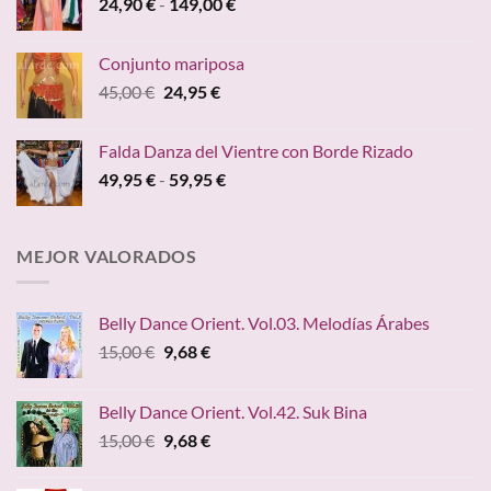
Rango
24,90
€
-
149,00
€
19,95 €
de
hasta
precios:
24,20 €
Conjunto mariposa
desde
El
El
45,00
€
24,95
€
24,90 €
precio
precio
hasta
original
actual
149,00 €
Falda Danza del Vientre con Borde Rizado
era:
es:
Rango
49,95
€
-
59,95
€
45,00 €.
24,95 €.
de
precios:
desde
MEJOR VALORADOS
49,95 €
hasta
59,95 €
Belly Dance Orient. Vol.03. Melodías Árabes
El
El
15,00
€
9,68
€
precio
precio
original
actual
Belly Dance Orient. Vol.42. Suk Bina
era:
es:
El
El
15,00
€
9,68
€
15,00 €.
9,68 €.
precio
precio
original
actual