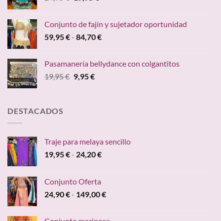
precio
precio
original
actual
Conjunto de fajín y sujetador oportunidad
era:
es:
Rango
59,95
€
-
84,70
€
24,95 €.
19,95 €.
de
precios:
Pasamanería bellydance con colgantitos
desde
El
El
19,95
€
9,95
€
59,95 €
precio
precio
hasta
original
actual
84,70 €
era:
es:
DESTACADOS
19,95 €.
9,95 €.
Traje para melaya sencillo
Rango
19,95
€
-
24,20
€
de
precios:
Conjunto Oferta
desde
Rango
24,90
€
-
149,00
€
19,95 €
de
hasta
precios:
24,20 €
Conjunto mariposa