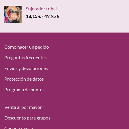
original
actual
Sujetador tribal
era:
es:
Rango
18,15
€
-
49,95
€
47,00 €.
19,95 €.
de
precios:
desde
18,15 €
hasta
Cómo hacer un pedido
49,95 €
Preguntas frecuentes
Envíos y devoluciones
Protección de datos
Programa de puntos
Venta al por mayor
Descuento para grupos
Cheque regalo