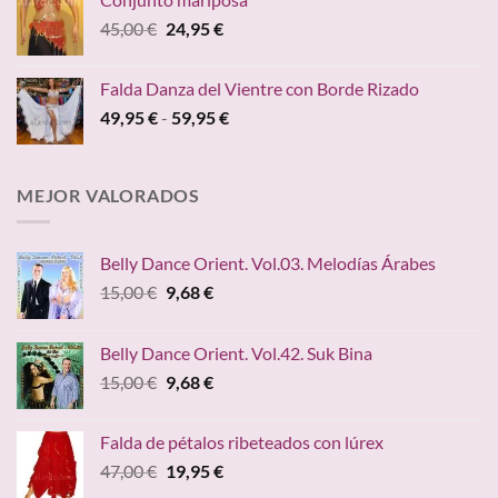
desde
El
El
45,00
€
24,95
€
24,90 €
precio
precio
hasta
original
actual
149,00 €
Falda Danza del Vientre con Borde Rizado
era:
es:
Rango
49,95
€
-
59,95
€
45,00 €.
24,95 €.
de
precios:
desde
MEJOR VALORADOS
49,95 €
hasta
59,95 €
Belly Dance Orient. Vol.03. Melodías Árabes
El
El
15,00
€
9,68
€
precio
precio
original
actual
Belly Dance Orient. Vol.42. Suk Bina
era:
es:
El
El
15,00
€
9,68
€
15,00 €.
9,68 €.
precio
precio
original
actual
Falda de pétalos ribeteados con lúrex
era:
es:
El
El
47,00
€
19,95
€
15,00 €.
9,68 €.
precio
precio