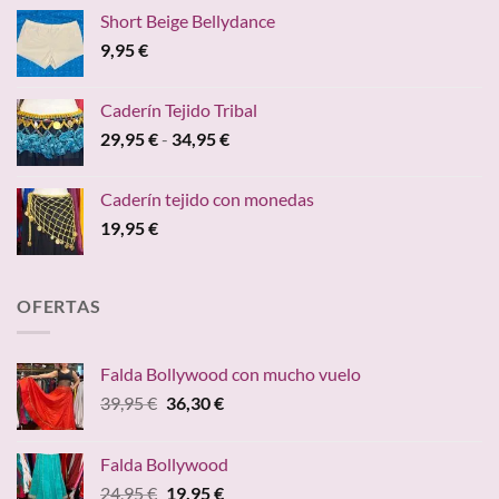
Short Beige Bellydance
9,95
€
Caderín Tejido Tribal
Rango
29,95
€
-
34,95
€
de
precios:
Caderín tejido con monedas
desde
19,95
€
29,95 €
hasta
34,95 €
OFERTAS
Falda Bollywood con mucho vuelo
El
El
39,95
€
36,30
€
precio
precio
original
actual
Falda Bollywood
era:
es:
El
El
24,95
€
19,95
€
39,95 €.
36,30 €.