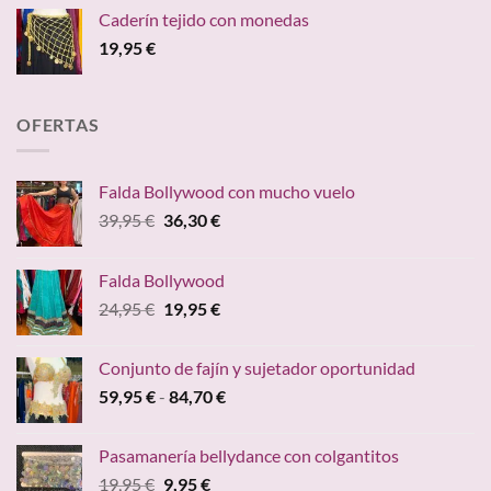
precios:
Caderín tejido con monedas
desde
19,95
€
29,95 €
hasta
34,95 €
OFERTAS
Falda Bollywood con mucho vuelo
El
El
39,95
€
36,30
€
precio
precio
original
actual
Falda Bollywood
era:
es:
El
El
24,95
€
19,95
€
39,95 €.
36,30 €.
precio
precio
original
actual
Conjunto de fajín y sujetador oportunidad
era:
es:
Rango
59,95
€
-
84,70
€
24,95 €.
19,95 €.
de
precios:
Pasamanería bellydance con colgantitos
desde
El
El
19,95
€
9,95
€
59,95 €