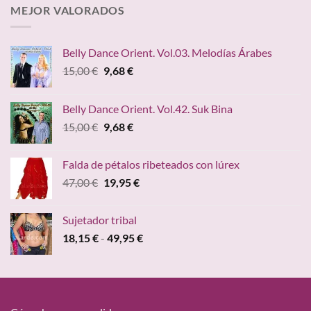
desde
MEJOR VALORADOS
49,95 €
hasta
59,95 €
Belly Dance Orient. Vol.03. Melodías Árabes
El
El
15,00
€
9,68
€
precio
precio
original
actual
Belly Dance Orient. Vol.42. Suk Bina
era:
es:
El
El
15,00
€
9,68
€
15,00 €.
9,68 €.
precio
precio
original
actual
Falda de pétalos ribeteados con lúrex
era:
es:
El
El
47,00
€
19,95
€
15,00 €.
9,68 €.
precio
precio
original
actual
Sujetador tribal
era:
es:
Rango
18,15
€
-
49,95
€
47,00 €.
19,95 €.
de
precios:
desde
18,15 €
hasta