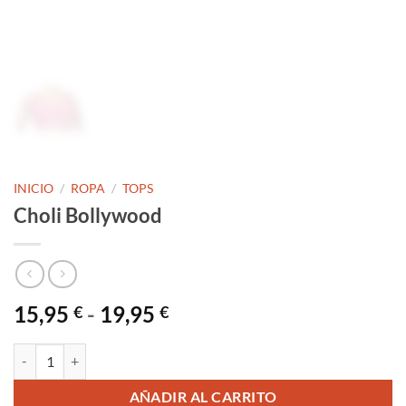
INICIO
/
ROPA
/
TOPS
Choli Bollywood
Rango
15,95
-
19,95
€
€
de
precios:
Choli Bollywood cantidad
desde
15,95 €
AÑADIR AL CARRITO