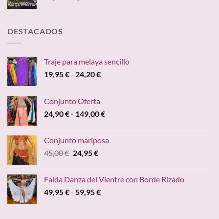
precio
precio
hasta
original
actual
84,70 €
era:
es:
DESTACADOS
19,95 €.
9,95 €.
Traje para melaya sencillo
Rango
19,95
€
-
24,20
€
de
precios:
Conjunto Oferta
desde
Rango
24,90
€
-
149,00
€
19,95 €
de
hasta
precios:
24,20 €
Conjunto mariposa
desde
El
El
45,00
€
24,95
€
24,90 €
precio
precio
hasta
original
actual
149,00 €
Falda Danza del Vientre con Borde Rizado
era:
es:
Rango
49,95
€
-
59,95
€
45,00 €.
24,95 €.
de
precios: