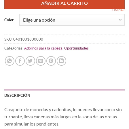
19,00 €.
12,10 €.
AÑADIR AL CARRITO
LIMPIAR
Color
SKU:
0401001800000
Categorías:
Adornos para la cabeza
,
Oportunidades
DESCRIPCIÓN
Casquete de monedas y cadenitas, lo puedes llevar con o sin
turbante, lleva cadenas más largas en la zona de las orejas
para simular los pendientes.