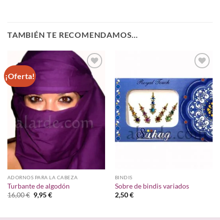
TAMBIÉN TE RECOMENDAMOS…
¡Oferta!
Añadir
Añadir
a la
a la
lista de
lista de
deseos
deseos
ADORNOS PARA LA CABEZA
BINDIS
Turbante de algodón
Sobre de bindis variados
El
El
16,00
€
9,95
€
2,50
€
precio
precio
original
actual
era:
es: