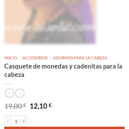
INICIO
/
ACCESORIOS
/
ADORNOS PARA LA CABEZA
Casquete de monedas y cadenitas para la
cabeza
El
El
19,00
12,10
€
€
precio
precio
original
actual
Casquete de monedas y cadenitas para la cabeza cantidad
era:
es: