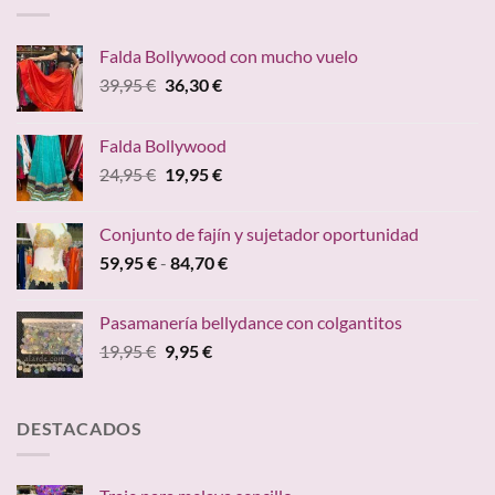
Falda Bollywood con mucho vuelo
El
El
39,95
€
36,30
€
precio
precio
original
actual
Falda Bollywood
era:
es:
El
El
24,95
€
19,95
€
39,95 €.
36,30 €.
precio
precio
original
actual
Conjunto de fajín y sujetador oportunidad
era:
es:
Rango
59,95
€
-
84,70
€
24,95 €.
19,95 €.
de
precios:
Pasamanería bellydance con colgantitos
desde
El
El
19,95
€
9,95
€
59,95 €
precio
precio
hasta
original
actual
84,70 €
era:
es:
DESTACADOS
19,95 €.
9,95 €.