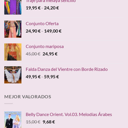
Traje para melaya sencillo
Rango
19,95
€
-
24,20
€
de
precios:
Conjunto Oferta
desde
Rango
24,90
€
-
149,00
€
19,95 €
de
hasta
precios:
24,20 €
Conjunto mariposa
desde
El
El
45,00
€
24,95
€
24,90 €
precio
precio
hasta
original
actual
149,00 €
Falda Danza del Vientre con Borde Rizado
era:
es:
Rango
49,95
€
-
59,95
€
45,00 €.
24,95 €.
de
precios:
desde
MEJOR VALORADOS
49,95 €
hasta
59,95 €
Belly Dance Orient. Vol.03. Melodías Árabes
El
El
15,00
€
9,68
€
precio
precio