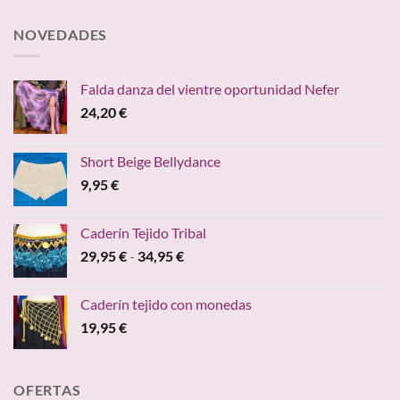
16,00 €.
9,95 €.
NOVEDADES
Falda danza del vientre oportunidad Nefer
24,20
€
Short Beige Bellydance
9,95
€
Caderín Tejido Tribal
Rango
29,95
€
-
34,95
€
de
precios:
Caderín tejido con monedas
desde
19,95
€
29,95 €
hasta
34,95 €
OFERTAS