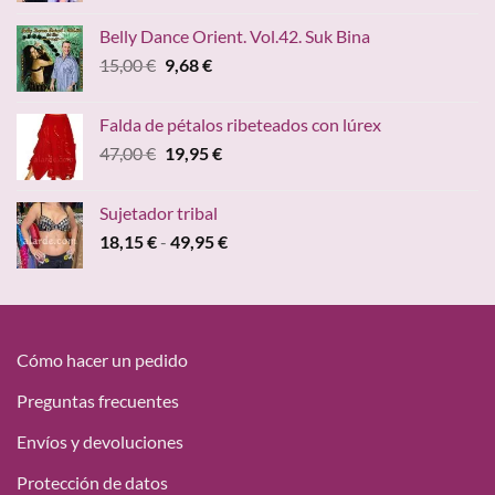
original
actual
Belly Dance Orient. Vol.42. Suk Bina
era:
es:
El
El
15,00
€
9,68
€
15,00 €.
9,68 €.
precio
precio
original
actual
Falda de pétalos ribeteados con lúrex
era:
es:
El
El
47,00
€
19,95
€
15,00 €.
9,68 €.
precio
precio
original
actual
Sujetador tribal
era:
es:
Rango
18,15
€
-
49,95
€
47,00 €.
19,95 €.
de
precios:
desde
18,15 €
hasta
Cómo hacer un pedido
49,95 €
Preguntas frecuentes
Envíos y devoluciones
Protección de datos