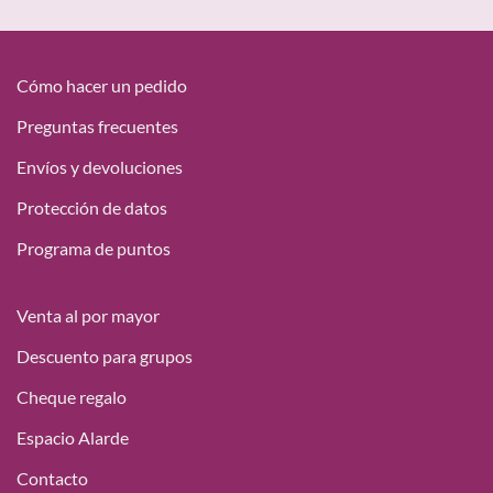
precios:
desde
18,15 €
hasta
Cómo hacer un pedido
49,95 €
Preguntas frecuentes
Envíos y devoluciones
Protección de datos
Programa de puntos
Venta al por mayor
Descuento para grupos
Cheque regalo
Espacio Alarde
Contacto