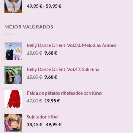
era:
es:
Rango
49,95
€
-
59,95
€
45,00 €.
24,95 €.
de
precios:
desde
MEJOR VALORADOS
49,95 €
hasta
59,95 €
Belly Dance Orient. Vol.03. Melodías Árabes
El
El
15,00
€
9,68
€
precio
precio
original
actual
Belly Dance Orient. Vol.42. Suk Bina
era:
es:
El
El
15,00
€
9,68
€
15,00 €.
9,68 €.
precio
precio
original
actual
Falda de pétalos ribeteados con lúrex
era:
es:
El
El
47,00
€
19,95
€
15,00 €.
9,68 €.
precio
precio
original
actual
Sujetador tribal
era:
es:
Rango
18,15
€
-
49,95
€
47,00 €.
19,95 €.
de