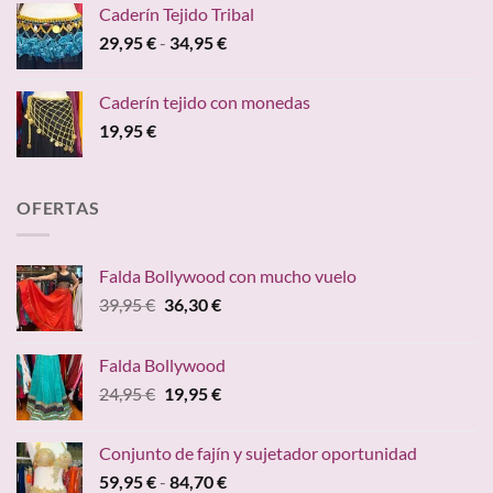
Caderín Tejido Tribal
Rango
29,95
€
-
34,95
€
de
precios:
Caderín tejido con monedas
desde
19,95
€
29,95 €
hasta
34,95 €
OFERTAS
Falda Bollywood con mucho vuelo
El
El
39,95
€
36,30
€
precio
precio
original
actual
Falda Bollywood
era:
es:
El
El
24,95
€
19,95
€
39,95 €.
36,30 €.
precio
precio
original
actual
Conjunto de fajín y sujetador oportunidad
era:
es:
Rango
59,95
€
-
84,70
€
24,95 €.
19,95 €.