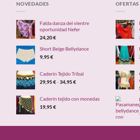
NOVEDADES
OFERTAS
Falda danza del vientre
oportunidad Nefer
24,20
€
Short Beige Bellydance
9,95
€
Caderín Tejido Tribal
Rango
29,95
€
-
34,95
€
de
precios:
Caderín tejido con monedas
desde
19,95
€
29,95 €
hasta
34,95 €