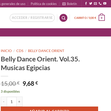
s generales de uso
Política de cookies
Boletín
ACCEDER / REGISTRARSE
CARRITO /
0,00
€
0
INICIO
/
CDS
/
BELLY DANCE ORIENT
Belly Dance Orient. Vol.35.
Musicas Egipcias
El
El
15,00
9,68
€
€
precio
precio
3 disponibles
original
actual
Belly Dance Orient. Vol.35. Musicas Egipcias cantidad
era:
es:
15,00 €.
9,68 €.