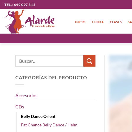
Saltar
TEL.: 649 097 315
al
contenido
INICIO
TIENDA
CLASES
SA
Buscar
por:
CATEGORÍAS DEL PRODUCTO
Accesorios
CDs
Belly Dance Orient
Fat Chance Belly Dance / Helm