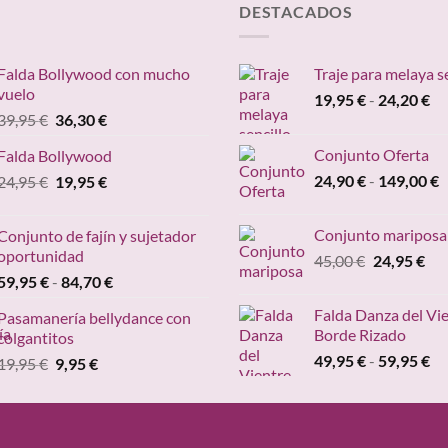
DESTACADOS
Falda Bollywood con mucho
Traje para melaya s
vuelo
Ra
19,95
€
-
24,20
€
El
El
39,95
€
36,30
€
de
precio
precio
pr
Conjunto Oferta
Falda Bollywood
original
actual
de
R
El
El
24,90
€
-
149,00
€
24,95
€
era:
19,95
€
es:
19
d
precio
precio
39,95 €.
36,30 €.
ha
p
original
actual
24
Conjunto mariposa
Conjunto de fajín y sujetador
d
era:
es:
oportunidad
El
El
45,00
€
24,95
€
2
24,95 €.
19,95 €.
Rango
precio
pre
59,95
€
-
84,70
€
h
de
original
act
1
Falda Danza del Vi
Pasamanería bellydance con
precios:
era:
es:
Borde Rizado
colgantitos
desde
45,00 €.
24,
Ra
49,95
€
-
59,95
€
El
El
19,95
€
9,95
€
59,95 €
de
precio
precio
hasta
pr
original
actual
84,70 €
de
era:
es:
49
19,95 €.
9,95 €.