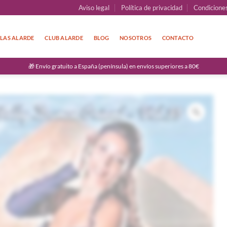
Aviso legal
Política de privacidad
Condicione
LAS ALARDE
CLUB ALARDE
BLOG
NOSOTROS
CONTACTO
🎁 Envío gratuito a España (península) en envíos superiores a 80€