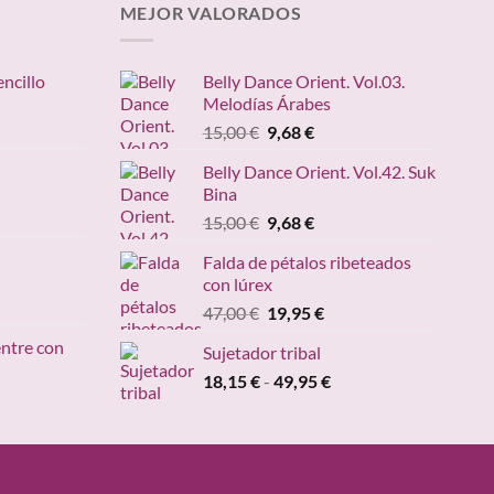
MEJOR VALORADOS
encillo
Belly Dance Orient. Vol.03.
Melodías Árabes
ngo
El
El
15,00
€
9,68
€
precio
precio
ecios:
Belly Dance Orient. Vol.42. Suk
original
actual
sde
Bina
ango
era:
es:
,95 €
e
El
El
15,00
€
9,68
€
15,00 €.
9,68 €.
sta
recios:
precio
precio
,20 €
Falda de pétalos ribeteados
esde
original
actual
con lúrex
4,90 €
era:
es:
cio
El
El
47,00
€
19,95
€
asta
15,00 €.
9,68 €.
ual
precio
precio
49,00 €
entre con
Sujetador tribal
original
actual
95 €.
Rango
18,15
€
-
era:
49,95
€
es:
ngo
de
47,00 €.
19,95 €.
precios:
ecios:
desde
sde
18,15 €
,95 €