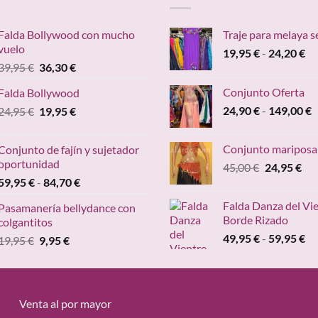
Falda Bollywood con mucho
Traje para melaya s
vuelo
Ra
19,95
€
-
24,20
€
El
El
39,95
€
36,30
€
de
precio
precio
pr
Conjunto Oferta
Falda Bollywood
original
actual
de
R
El
El
24,90
€
-
149,00
€
24,95
€
era:
19,95
€
es:
19
d
precio
precio
39,95 €.
36,30 €.
ha
p
original
actual
24
Conjunto mariposa
Conjunto de fajín y sujetador
d
era:
es:
oportunidad
El
El
45,00
€
24,95
€
2
24,95 €.
19,95 €.
Rango
precio
pre
59,95
€
-
84,70
€
h
de
original
act
1
Falda Danza del Vi
Pasamanería bellydance con
precios:
era:
es:
Borde Rizado
colgantitos
desde
45,00 €.
24,
Ra
49,95
€
-
59,95
€
El
El
19,95
€
9,95
€
59,95 €
de
precio
precio
hasta
pr
original
actual
84,70 €
de
era:
es:
49
19,95 €.
9,95 €.
Venta al por mayor
ha