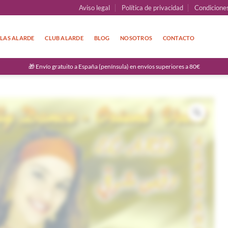
Aviso legal
Política de privacidad
Condicione
LAS ALARDE
CLUB ALARDE
BLOG
NOSOTROS
CONTACTO
🎁 Envío gratuito a España (península) en envíos superiores a 80€