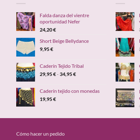
Falda danza del vientre
oportunidad Nefer
24,20
€
Short Beige Bellydance
9,95
€
Caderín Tejido Tribal
Rango
29,95
€
-
34,95
€
de
precios:
Caderín tejido con monedas
desde
19,95
€
29,95 €
hasta
34,95 €
Cómo hacer un pedido