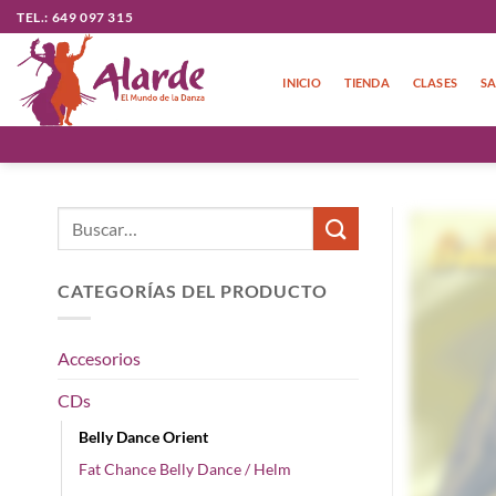
Saltar
TEL.: 649 097 315
al
contenido
INICIO
TIENDA
CLASES
SA
Buscar
por:
CATEGORÍAS DEL PRODUCTO
Accesorios
CDs
Belly Dance Orient
Fat Chance Belly Dance / Helm