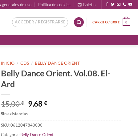
s generales de uso
Política de cookies
Boletín
ACCEDER / REGISTRARSE
CARRITO /
0,00
€
0
INICIO
/
CDS
/
BELLY DANCE ORIENT
Belly Dance Orient. Vol.08. El-
Ard
El
El
15,00
9,68
€
€
precio
precio
Sin existencias
original
actual
era:
es:
SKU:
0612047840000
15,00 €.
9,68 €.
Categoría:
Belly Dance Orient