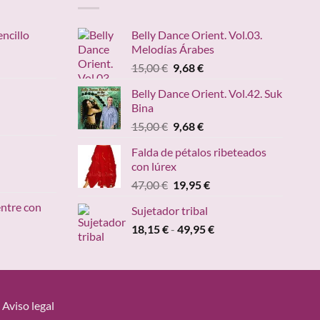
encillo
Belly Dance Orient. Vol.03.
Melodías Árabes
ngo
El
El
15,00
€
9,68
€
precio
precio
ecios:
Belly Dance Orient. Vol.42. Suk
original
actual
sde
Bina
ango
era:
es:
,95 €
e
El
El
15,00
€
9,68
€
15,00 €.
9,68 €.
sta
recios:
precio
precio
,20 €
Falda de pétalos ribeteados
esde
original
actual
con lúrex
4,90 €
era:
es:
cio
El
El
47,00
€
19,95
€
asta
15,00 €.
9,68 €.
ual
precio
precio
49,00 €
entre con
Sujetador tribal
original
actual
95 €.
Rango
18,15
€
-
era:
49,95
€
es:
ngo
de
47,00 €.
19,95 €.
precios:
ecios:
desde
sde
18,15 €
,95 €
hasta
Aviso legal
sta
49,95 €