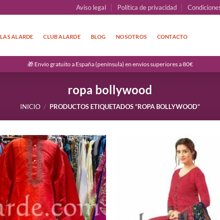
Aviso legal
Política de privacidad
Condicione
LAS ALARDE
CLUB ALARDE
BLOG
NOSOTROS
CONTACTO
🎁 Envío gratuito a España (península) en envíos superiores a 80€
ropa bollywood
INICIO
/
PRODUCTOS ETIQUETADOS “ROPA BOLLYWOOD”
Añadir
a la
lista de
deseos