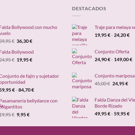
DESTACADOS
Falda Bollywood con mucho
Traje para melaya s
vuelo
Ra
19,95
€
-
24,20
€
El
El
39,95
€
36,30
€
de
precio
precio
pr
Conjunto Oferta
Falda Bollywood
original
actual
de
R
El
El
24,90
€
-
149,00
€
24,95
€
era:
19,95
€
es:
19
d
precio
precio
39,95 €.
36,30 €.
ha
p
original
actual
24
Conjunto mariposa
Conjunto de fajín y sujetador
d
era:
es:
oportunidad
El
El
45,00
€
24,95
€
2
24,95 €.
19,95 €.
Rango
precio
pre
59,95
€
-
84,70
€
h
de
original
act
1
Falda Danza del Vi
Pasamanería bellydance con
precios:
era:
es:
Borde Rizado
colgantitos
desde
45,00 €.
24,
Ra
49,95
€
-
59,95
€
El
El
19,95
€
9,95
€
59,95 €
de
precio
precio
hasta
pr
original
actual
84,70 €
de
era:
es: