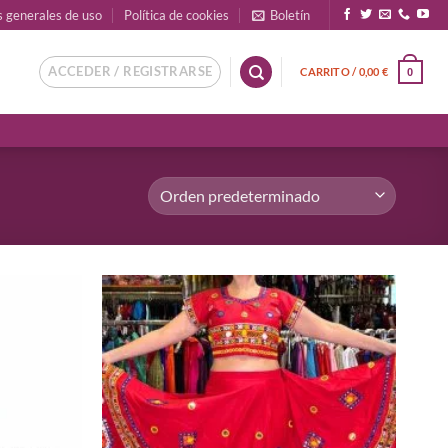
s generales de uso
Política de cookies
Boletín
ACCEDER / REGISTRARSE
CARRITO /
0,00
€
0
Añadir
Añadir
a la
a la
lista de
lista de
deseos
deseos