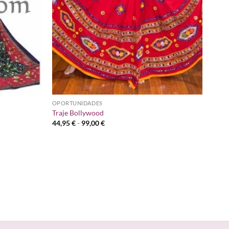
OPORTUNIDADES
Traje Bollywood
Rango
44,95
€
-
99,00
€
de
precios:
desde
44,95 €
hasta
99,00 €