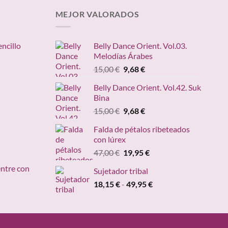
MEJOR VALORADOS
encillo
Belly Dance Orient. Vol.03.
Melodías Árabes
ngo
El
El
15,00
€
9,68
€
precio
precio
ecios:
Belly Dance Orient. Vol.42. Suk
original
actual
sde
Bina
ango
era:
es:
,95 €
e
El
El
15,00
€
9,68
€
15,00 €.
9,68 €.
sta
recios:
precio
precio
,20 €
Falda de pétalos ribeteados
esde
original
actual
con lúrex
4,90 €
era:
es:
cio
El
El
47,00
€
19,95
€
asta
15,00 €.
9,68 €.
ual
precio
precio
49,00 €
entre con
Sujetador tribal
original
actual
95 €.
Rango
18,15
€
-
era:
49,95
€
es:
ngo
de
47,00 €.
19,95 €.
precios:
ecios:
desde
sde
18,15 €