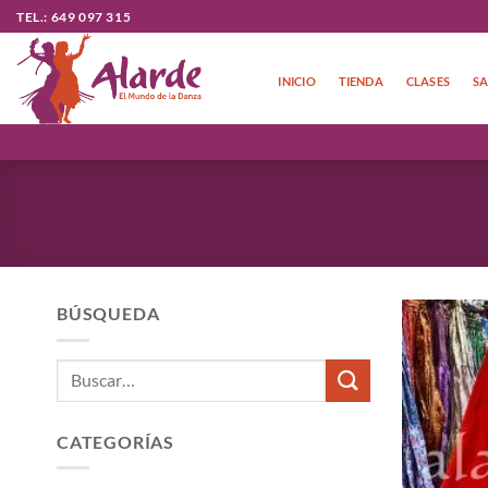
Saltar
TEL.: 649 097 315
al
contenido
INICIO
TIENDA
CLASES
SA
BÚSQUEDA
Buscar
por:
CATEGORÍAS