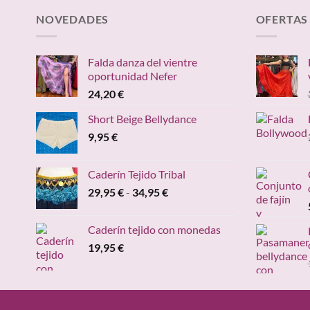
NOVEDADES
OFERTAS
Falda danza del vientre
oportunidad Nefer
24,20
€
Short Beige Bellydance
9,95
€
Caderín Tejido Tribal
Rango
29,95
€
-
34,95
€
de
precios:
Caderín tejido con monedas
desde
19,95
€
29,95 €
hasta
34,95 €