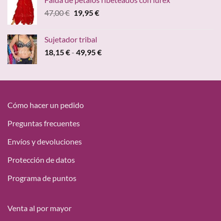
era:
es:
El
El
47,00
€
19,95
€
15,00 €.
9,68 €.
precio
precio
original
actual
Sujetador tribal
era:
es:
Rango
18,15
€
-
49,95
€
47,00 €.
19,95 €.
de
precios:
desde
18,15 €
hasta
Cómo hacer un pedido
49,95 €
Preguntas frecuentes
Envíos y devoluciones
Protección de datos
Programa de puntos
Venta al por mayor