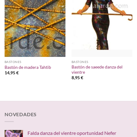
a la
a la
lista de
lista de
deseos
deseos
BASTONES
BASTONES
Bastón de saeede danza del
Bastón de madera Tahtib
vientre
14,95
€
8,95
€
NOVEDADES
Falda danza del vientre oportunidad Nefer