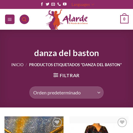
Saltar
Languages
al
contenido
0
danza del baston
INICIO
/
PRODUCTOS ETIQUETADOS “DANZA DEL BASTON”
FILTRAR
Añadir
Añadir