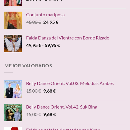
de
hasta
precios:
24,20 €
Conjunto mariposa
desde
El
El
45,00
€
24,95
€
24,90 €
precio
precio
hasta
original
actual
149,00 €
Falda Danza del Vientre con Borde Rizado
era:
es:
Rango
49,95
€
-
59,95
€
45,00 €.
24,95 €.
de
precios:
desde
MEJOR VALORADOS
49,95 €
hasta
59,95 €
Belly Dance Orient. Vol.03. Melodías Árabes
El
El
15,00
€
9,68
€
precio
precio
original
actual
Belly Dance Orient. Vol.42. Suk Bina
era:
es:
El
El
15,00
€
9,68
€
15,00 €.
9,68 €.
precio
precio
original
actual
Falda de pétalos ribeteados con lúrex