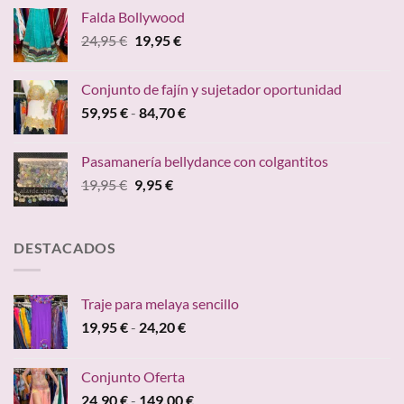
original
actual
Falda Bollywood
era:
es:
El
El
24,95
€
19,95
€
39,95 €.
36,30 €.
precio
precio
original
actual
Conjunto de fajín y sujetador oportunidad
era:
es:
Rango
59,95
€
-
84,70
€
24,95 €.
19,95 €.
de
precios:
Pasamanería bellydance con colgantitos
desde
El
El
19,95
€
9,95
€
59,95 €
precio
precio
hasta
original
actual
84,70 €
era:
es:
DESTACADOS
19,95 €.
9,95 €.
Traje para melaya sencillo
Rango
19,95
€
-
24,20
€
de
precios:
Conjunto Oferta
desde
Rango
24,90
€
-
149,00
€
19,95 €