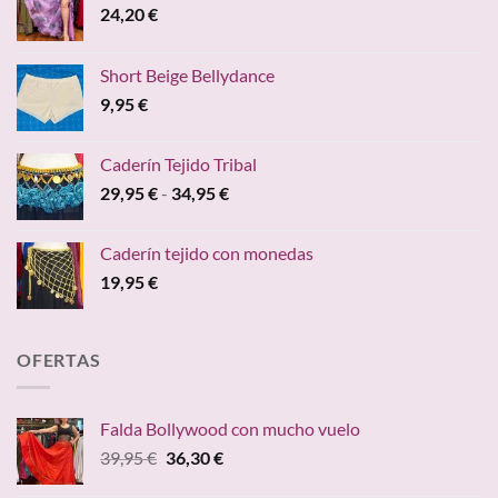
24,20
€
Short Beige Bellydance
9,95
€
Caderín Tejido Tribal
Rango
29,95
€
-
34,95
€
de
precios:
Caderín tejido con monedas
desde
19,95
€
29,95 €
hasta
34,95 €
OFERTAS
Falda Bollywood con mucho vuelo
El
El
39,95
€
36,30
€
precio
precio