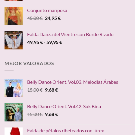
hasta
precios:
24,20 €
Conjunto mariposa
desde
El
El
45,00
€
24,95
€
24,90 €
precio
precio
hasta
original
actual
149,00 €
Falda Danza del Vientre con Borde Rizado
era:
es:
Rango
49,95
€
-
59,95
€
45,00 €.
24,95 €.
de
precios:
desde
MEJOR VALORADOS
49,95 €
hasta
59,95 €
Belly Dance Orient. Vol.03. Melodías Árabes
El
El
15,00
€
9,68
€
precio
precio
original
actual
Belly Dance Orient. Vol.42. Suk Bina
era:
es:
El
El
15,00
€
9,68
€
15,00 €.
9,68 €.
precio
precio
original
actual
Falda de pétalos ribeteados con lúrex
era:
es: