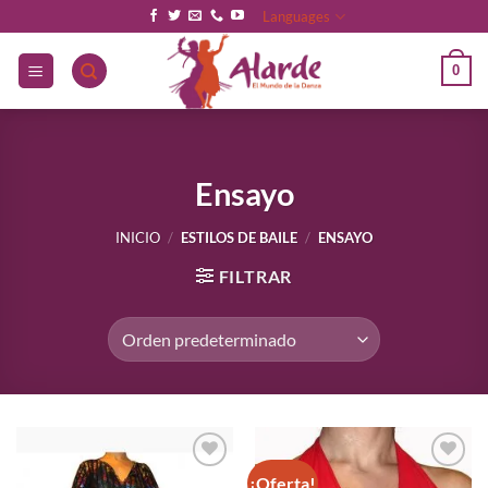
Saltar
Languages
al
contenido
0
Ensayo
INICIO
/
ESTILOS DE BAILE
/
ENSAYO
FILTRAR
¡Oferta!
Añadir
Añadir