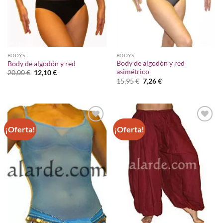
BODYS
BODYS
Body de algodón y red
Body de algodón y red
asimétrico
El
El
20,00
€
12,10
€
precio
precio
El
El
15,95
€
7,26
€
original
actual
precio
precio
era:
es:
original
actual
20,00 €.
12,10 €.
era:
es:
15,95 €.
7,26 €.
¡Oferta!
¡Oferta!
Añadir
Añadir
a la
a la
lista de
lista de
deseos
deseos