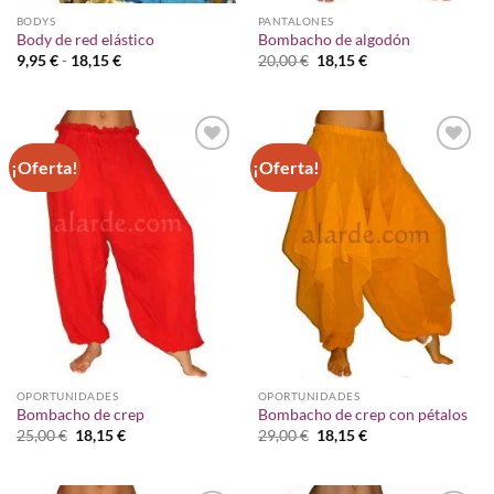
BODYS
PANTALONES
Body de red elástico
Bombacho de algodón
Rango
El
El
9,95
€
-
18,15
€
20,00
€
18,15
€
de
precio
precio
precios:
original
actual
desde
era:
es:
9,95 €
20,00 €.
18,15 €.
hasta
18,15 €
¡Oferta!
¡Oferta!
Añadir
Añadir
a la
a la
lista de
lista de
deseos
deseos
OPORTUNIDADES
OPORTUNIDADES
Bombacho de crep
Bombacho de crep con pétalos
El
El
El
El
25,00
€
18,15
€
29,00
€
18,15
€
precio
precio
precio
precio
original
actual
original
actual
era:
es:
era:
es:
25,00 €.
18,15 €.
29,00 €.
18,15 €.