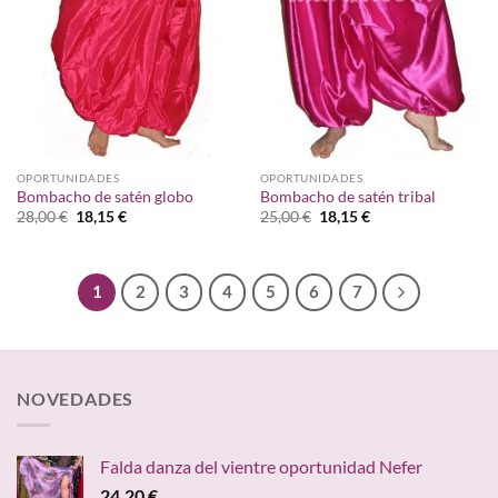
OPORTUNIDADES
OPORTUNIDADES
Bombacho de satén globo
Bombacho de satén tribal
El
El
El
El
28,00
€
18,15
€
25,00
€
18,15
€
precio
precio
precio
precio
original
actual
original
actual
era:
es:
era:
es:
28,00 €.
18,15 €.
25,00 €.
18,15 €.
1
2
3
4
5
6
7
NOVEDADES
Falda danza del vientre oportunidad Nefer
24,20
€