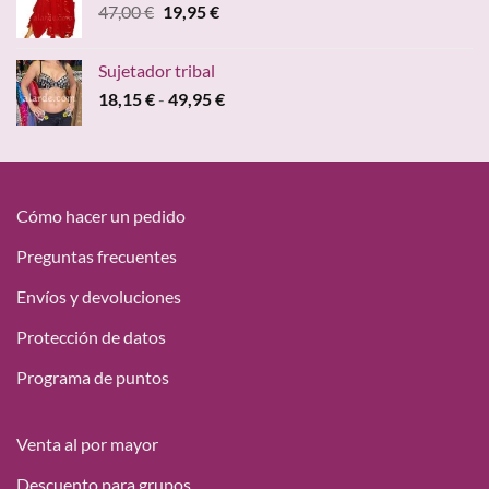
El
El
47,00
€
19,95
€
15,00 €.
9,68 €.
precio
precio
original
actual
Sujetador tribal
era:
es:
Rango
18,15
€
-
49,95
€
47,00 €.
19,95 €.
de
precios:
desde
18,15 €
hasta
Cómo hacer un pedido
49,95 €
Preguntas frecuentes
Envíos y devoluciones
Protección de datos
Programa de puntos
Venta al por mayor
Descuento para grupos