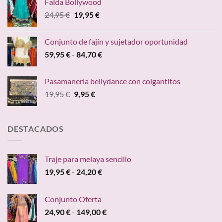
Falda Bollywood
era:
es:
El
El
24,95
€
19,95
€
39,95 €.
36,30 €.
precio
precio
original
actual
Conjunto de fajín y sujetador oportunidad
era:
es:
Rango
59,95
€
-
84,70
€
24,95 €.
19,95 €.
de
precios:
Pasamanería bellydance con colgantitos
desde
El
El
19,95
€
9,95
€
59,95 €
precio
precio
hasta
original
actual
84,70 €
era:
es:
DESTACADOS
19,95 €.
9,95 €.
Traje para melaya sencillo
Rango
19,95
€
-
24,20
€
de
precios:
Conjunto Oferta
desde
Rango
24,90
€
-
149,00
€
19,95 €
de