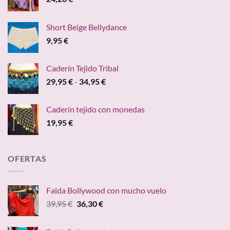
Short Beige Bellydance
9,95
€
Caderín Tejido Tribal
Rango
29,95
€
-
34,95
€
de
precios:
Caderín tejido con monedas
desde
19,95
€
29,95 €
hasta
34,95 €
OFERTAS
Falda Bollywood con mucho vuelo
El
El
39,95
€
36,30
€
precio
precio
original
actual