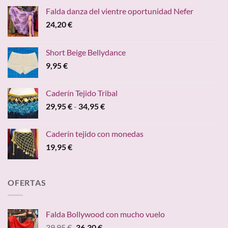
Falda danza del vientre oportunidad Nefer
24,20
€
Short Beige Bellydance
9,95
€
Caderín Tejido Tribal
Rango
29,95
€
-
34,95
€
de
precios:
Caderín tejido con monedas
desde
19,95
€
29,95 €
hasta
34,95 €
OFERTAS
Falda Bollywood con mucho vuelo
El
El
39,95
€
36,30
€