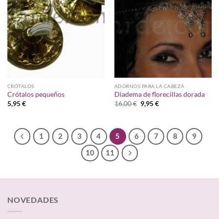
deseos
deseos
CRÓTALOS
ADORNOS PARA LA CABEZA
Crótalos pequeños
Diadema de florecillas dorada
El
El
5,95
€
16,00
€
9,95
€
precio
precio
original
actual
era:
es:
16,00 €.
9,95 €.
1
2
3
4
5
6
7
8
9
10
11
NOVEDADES