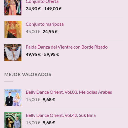
Conjunto Oferta
desde
Rango
24,90
€
-
149,00
€
19,95 €
de
hasta
precios:
24,20 €
Conjunto mariposa
desde
El
El
45,00
€
24,95
€
24,90 €
precio
precio
hasta
original
actual
149,00 €
Falda Danza del Vientre con Borde Rizado
era:
es:
Rango
49,95
€
-
59,95
€
45,00 €.
24,95 €.
de
precios:
desde
MEJOR VALORADOS
49,95 €
hasta
59,95 €
Belly Dance Orient. Vol.03. Melodías Árabes
El
El
15,00
€
9,68
€
precio
precio
original
actual
Belly Dance Orient. Vol.42. Suk Bina
era:
es:
El
El
15,00
€
9,68
€
15,00 €.
9,68 €.