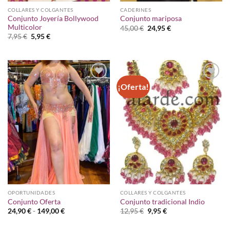
COLLARES Y COLGANTES
CADERINES
Conjunto Joyería Bollywood
Conjunto mariposa
Multicolor
El
El
45,00
€
24,95
€
precio
precio
El
El
7,95
€
5,95
€
original
actual
precio
precio
era:
es:
original
actual
45,00 €.
24,95 €.
era:
es:
7,95 €.
5,95 €.
¡Oferta!
Añadir
Añadir
a la
a la
lista de
lista de
deseos
deseos
OPORTUNIDADES
COLLARES Y COLGANTES
Conjunto Oferta
Conjunto tradicional Indio
Rango
El
El
24,90
€
-
149,00
€
12,95
€
9,95
€
de
precio
precio
precios:
original
actual