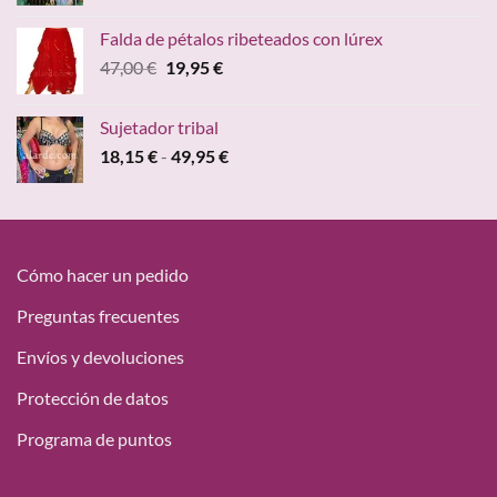
precio
precio
original
actual
Falda de pétalos ribeteados con lúrex
era:
es:
El
El
47,00
€
19,95
€
15,00 €.
9,68 €.
precio
precio
original
actual
Sujetador tribal
era:
es:
Rango
18,15
€
-
49,95
€
47,00 €.
19,95 €.
de
precios:
desde
18,15 €
hasta
Cómo hacer un pedido
49,95 €
Preguntas frecuentes
Envíos y devoluciones
Protección de datos
Programa de puntos