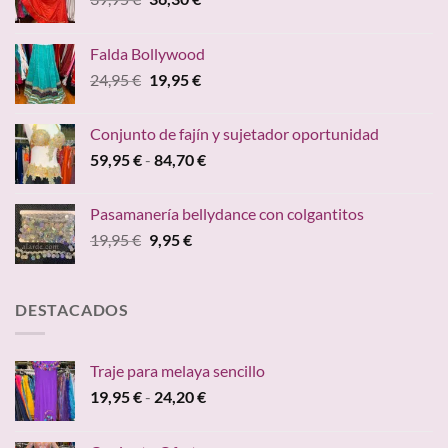
precio
precio
original
actual
Falda Bollywood
era:
es:
El
El
24,95
€
19,95
€
39,95 €.
36,30 €.
precio
precio
original
actual
Conjunto de fajín y sujetador oportunidad
era:
es:
Rango
59,95
€
-
84,70
€
24,95 €.
19,95 €.
de
precios:
Pasamanería bellydance con colgantitos
desde
El
El
19,95
€
9,95
€
59,95 €
precio
precio
hasta
original
actual
84,70 €
era:
es:
DESTACADOS
19,95 €.
9,95 €.
Traje para melaya sencillo
Rango
19,95
€
-
24,20
€
de
precios: