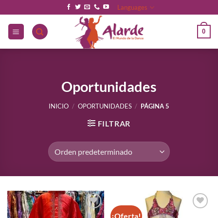
Saltar
Languages
al
contenido
0
Oportunidades
INICIO
/
OPORTUNIDADES
/
PÁGINA 5
FILTRAR
¡Oferta!
Añadir
Añadir