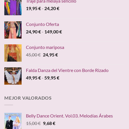
Traje para melaya sencillo
Rango
19,95
€
-
24,20
€
de
precios:
Conjunto Oferta
desde
Rango
24,90
€
-
149,00
€
19,95 €
de
hasta
precios:
24,20 €
Conjunto mariposa
desde
El
El
45,00
€
24,95
€
24,90 €
precio
precio
hasta
original
actual
149,00 €
Falda Danza del Vientre con Borde Rizado
era:
es:
Rango
49,95
€
-
59,95
€
45,00 €.
24,95 €.
de
precios:
desde
MEJOR VALORADOS
49,95 €
hasta
59,95 €
Belly Dance Orient. Vol.03. Melodías Árabes
El
El
15,00
€
9,68
€
precio
precio