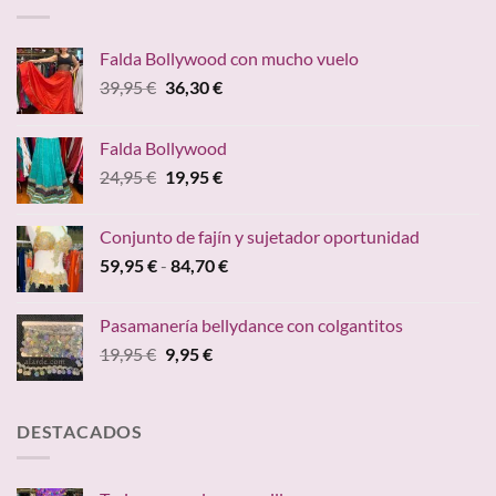
Falda Bollywood con mucho vuelo
El
El
39,95
€
36,30
€
precio
precio
original
actual
Falda Bollywood
era:
es:
El
El
24,95
€
19,95
€
39,95 €.
36,30 €.
precio
precio
original
actual
Conjunto de fajín y sujetador oportunidad
era:
es:
Rango
59,95
€
-
84,70
€
24,95 €.
19,95 €.
de
precios:
Pasamanería bellydance con colgantitos
desde
El
El
19,95
€
9,95
€
59,95 €
precio
precio
hasta
original
actual
84,70 €
era:
es:
DESTACADOS
19,95 €.
9,95 €.