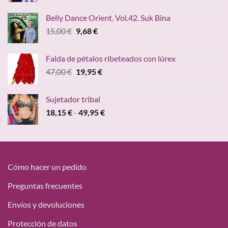
original
actual
Belly Dance Orient. Vol.42. Suk Bina
era:
es:
El
El
15,00
€
9,68
€
15,00 €.
9,68 €.
precio
precio
original
actual
Falda de pétalos ribeteados con lúrex
era:
es:
El
El
47,00
€
19,95
€
15,00 €.
9,68 €.
precio
precio
original
actual
Sujetador tribal
era:
es:
Rango
18,15
€
-
49,95
€
47,00 €.
19,95 €.
de
precios:
desde
18,15 €
hasta
Cómo hacer un pedido
49,95 €
Preguntas frecuentes
Envíos y devoluciones
Protección de datos