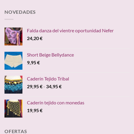
NOVEDADES
Falda danza del vientre oportunidad Nefer
24,20
€
Short Beige Bellydance
9,95
€
Caderín Tejido Tribal
Rango
29,95
€
-
34,95
€
de
precios:
Caderín tejido con monedas
desde
19,95
€
29,95 €
hasta
34,95 €
OFERTAS