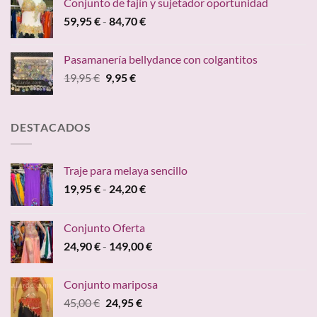
Conjunto de fajín y sujetador oportunidad
era:
es:
Rango
59,95
€
-
84,70
€
24,95 €.
19,95 €.
de
precios:
Pasamanería bellydance con colgantitos
desde
El
El
19,95
€
9,95
€
59,95 €
precio
precio
hasta
original
actual
84,70 €
era:
es:
DESTACADOS
19,95 €.
9,95 €.
Traje para melaya sencillo
Rango
19,95
€
-
24,20
€
de
precios:
Conjunto Oferta
desde
Rango
24,90
€
-
149,00
€
19,95 €
de
hasta
precios:
24,20 €
Conjunto mariposa
desde
El
El
45,00
€
24,95
€
24,90 €
precio
precio