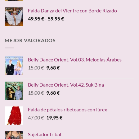
hasta
original
actual
149,00 €
Falda Danza del Vientre con Borde Rizado
era:
es:
Rango
49,95
€
-
59,95
€
45,00 €.
24,95 €.
de
precios:
desde
MEJOR VALORADOS
49,95 €
hasta
59,95 €
Belly Dance Orient. Vol.03. Melodías Árabes
El
El
15,00
€
9,68
€
precio
precio
original
actual
Belly Dance Orient. Vol.42. Suk Bina
era:
es:
El
El
15,00
€
9,68
€
15,00 €.
9,68 €.
precio
precio
original
actual
Falda de pétalos ribeteados con lúrex
era:
es:
El
El
47,00
€
19,95
€
15,00 €.
9,68 €.
precio
precio
original
actual
Sujetador tribal
era:
es: