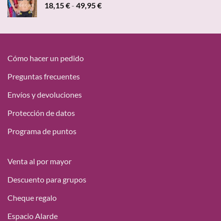
Rango
18,15
€
-
49,95
€
47,00 €.
19,95 €.
de
precios:
desde
18,15 €
hasta
Cómo hacer un pedido
49,95 €
Preguntas frecuentes
Envíos y devoluciones
Protección de datos
Programa de puntos
Venta al por mayor
Descuento para grupos
Cheque regalo
Espacio Alarde