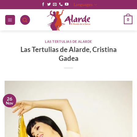
Saltar
Languages
al
contenido
0
LAS TERTULIAS DE ALARDE
Las Tertulias de Alarde, Cristina
Gadea
26
Nov