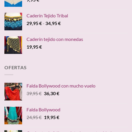
Caderín Tejido Tribal
Rango
29,95
€
-
34,95
€
de
precios:
Caderín tejido con monedas
desde
19,95
€
29,95 €
hasta
34,95 €
OFERTAS
Falda Bollywood con mucho vuelo
El
El
39,95
€
36,30
€
precio
precio
original
actual
Falda Bollywood
era:
es:
El
El
24,95
€
19,95
€
39,95 €.
36,30 €.
precio
precio
original
actual