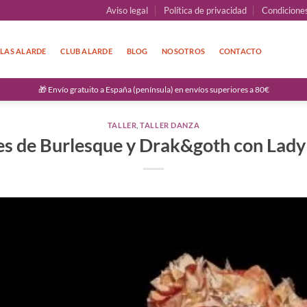
Aviso legal
Política de privacidad
Condicione
LAS ALARDE
CLUB ALARDE
BLOG
NOSOTROS
CONTACTO
🎁 Envío gratuito a España (península) en envíos superiores a 80€
TALLER
,
TALLER DANZA
res de Burlesque y Drak&goth con Lad