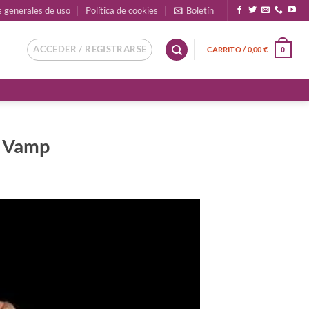
s generales de uso
Política de cookies
Boletín
ACCEDER / REGISTRARSE
CARRITO /
0,00
€
0
y Vamp