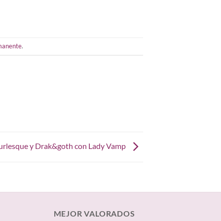
manente
.
 Burlesque y Drak&goth con Lady Vamp
MEJOR VALORADOS