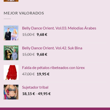
de
precios:
desde
MEJOR VALORADOS
49,95 €
hasta
59,95 €
Belly Dance Orient. Vol.03. Melodías Árabes
El
El
15,00
€
9,68
€
precio
precio
original
actual
Belly Dance Orient. Vol.42. Suk Bina
era:
es:
El
El
15,00
€
9,68
€
15,00 €.
9,68 €.
precio
precio
original
actual
Falda de pétalos ribeteados con lúrex
era:
es:
El
El
47,00
€
19,95
€
15,00 €.
9,68 €.
precio
precio
original
actual
Sujetador tribal
era:
es:
Rango
18,15
€
-
49,95
€
47,00 €.
19,95 €.
de
precios:
desde