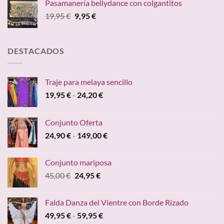
Pasamanería bellydance con colgantitos
desde
El
El
19,95
€
9,95
€
59,95 €
precio
precio
hasta
original
actual
84,70 €
era:
es:
DESTACADOS
19,95 €.
9,95 €.
Traje para melaya sencillo
Rango
19,95
€
-
24,20
€
de
precios:
Conjunto Oferta
desde
Rango
24,90
€
-
149,00
€
19,95 €
de
hasta
precios:
24,20 €
Conjunto mariposa
desde
El
El
45,00
€
24,95
€
24,90 €
precio
precio
hasta
original
actual
149,00 €
Falda Danza del Vientre con Borde Rizado
era:
es:
Rango
49,95
€
-
59,95
€
45,00 €.
24,95 €.