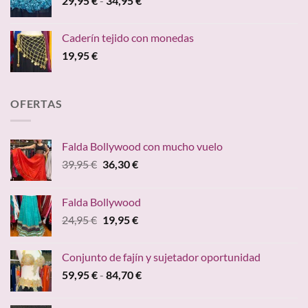
29,95
€
-
34,95
€
de
precios:
Caderín tejido con monedas
desde
19,95
€
29,95 €
hasta
34,95 €
OFERTAS
Falda Bollywood con mucho vuelo
El
El
39,95
€
36,30
€
precio
precio
original
actual
Falda Bollywood
era:
es:
El
El
24,95
€
19,95
€
39,95 €.
36,30 €.
precio
precio
original
actual
Conjunto de fajín y sujetador oportunidad
era:
es:
Rango
59,95
€
-
84,70
€
24,95 €.
19,95 €.
de
precios: