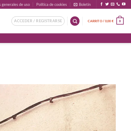
s generales de uso
Política de cookies
Boletín
ACCEDER / REGISTRARSE
CARRITO /
0,00
€
0