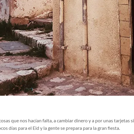
as que nos hacían falta, a cambiar dinero y a por unas tarjetas si
os días para el Eid y la gente se prepara para la gran fiesta.