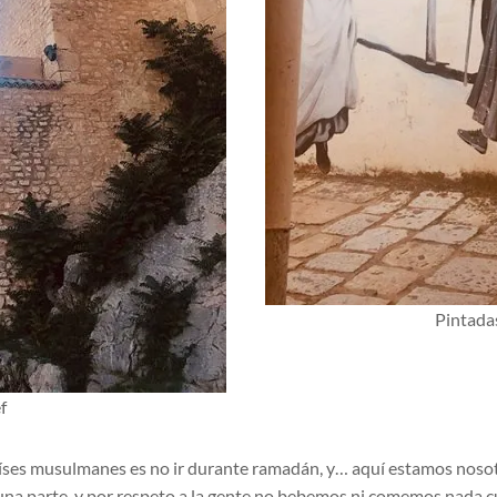
Pintadas
f
aíses musulmanes es no ir durante ramadán, y… aquí estamos nosot
una parte, y por respeto a la gente no bebemos ni comemos nada c