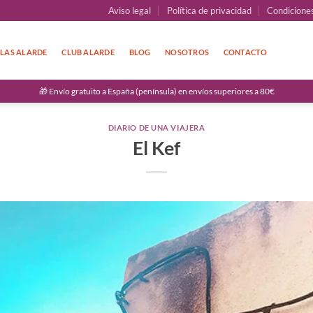
Aviso legal
Política de privacidad
Condicione
LAS ALARDE
CLUB ALARDE
BLOG
NOSOTROS
CONTACTO
🎁 Envío gratuito a España (península) en envíos superiores a 80€
DIARIO DE UNA VIAJERA
El Kef