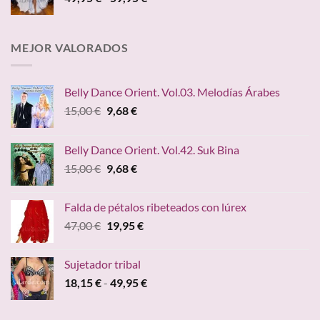
de
precios:
desde
MEJOR VALORADOS
49,95 €
hasta
59,95 €
Belly Dance Orient. Vol.03. Melodías Árabes
El
El
15,00
€
9,68
€
precio
precio
original
actual
Belly Dance Orient. Vol.42. Suk Bina
era:
es:
El
El
15,00
€
9,68
€
15,00 €.
9,68 €.
precio
precio
original
actual
Falda de pétalos ribeteados con lúrex
era:
es:
El
El
47,00
€
19,95
€
15,00 €.
9,68 €.
precio
precio
original
actual
Sujetador tribal
era:
es:
Rango
18,15
€
-
49,95
€
47,00 €.
19,95 €.
de
precios: