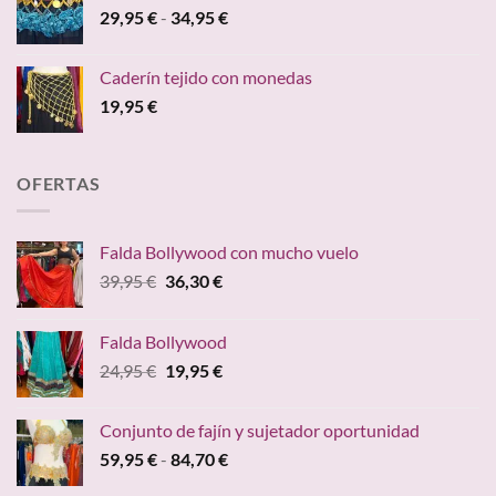
Rango
29,95
€
-
34,95
€
de
precios:
Caderín tejido con monedas
desde
19,95
€
29,95 €
hasta
34,95 €
OFERTAS
Falda Bollywood con mucho vuelo
El
El
39,95
€
36,30
€
precio
precio
original
actual
Falda Bollywood
era:
es:
El
El
24,95
€
19,95
€
39,95 €.
36,30 €.
precio
precio
original
actual
Conjunto de fajín y sujetador oportunidad
era:
es:
Rango
59,95
€
-
84,70
€
24,95 €.
19,95 €.
de