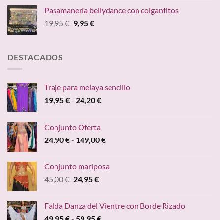
precios:
Pasamanería bellydance con colgantitos
desde
El
El
19,95
€
9,95
€
59,95 €
precio
precio
hasta
original
actual
84,70 €
era:
es:
DESTACADOS
19,95 €.
9,95 €.
Traje para melaya sencillo
Rango
19,95
€
-
24,20
€
de
precios:
Conjunto Oferta
desde
Rango
24,90
€
-
149,00
€
19,95 €
de
hasta
precios:
24,20 €
Conjunto mariposa
desde
El
El
45,00
€
24,95
€
24,90 €
precio
precio
hasta
original
actual
149,00 €
Falda Danza del Vientre con Borde Rizado
era:
es:
Rango
49,95
€
-
59,95
€
45,00 €.
24,95 €.