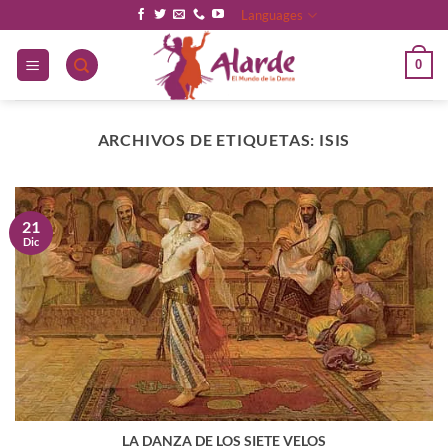
Saltar
Languages
al
contenido
0
ARCHIVOS DE ETIQUETAS:
ISIS
21
Dic
LA DANZA DE LOS SIETE VELOS