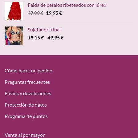
original
actual
Falda de pétalos ribeteados con lúrex
era:
es:
El
El
47,00
€
19,95
€
15,00 €.
9,68 €.
precio
precio
original
actual
Sujetador tribal
era:
es:
Rango
18,15
€
-
49,95
€
47,00 €.
19,95 €.
de
precios:
desde
18,15 €
hasta
Cómo hacer un pedido
49,95 €
Preguntas frecuentes
Envíos y devoluciones
Protección de datos
Programa de puntos
Venta al por mayor