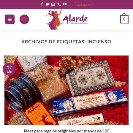
Saltar
Languages
al
contenido
0
ARCHIVOS DE ETIQUETAS:
INCIENSO
17
Dic
Ideas para regalos originales por menos de 10€