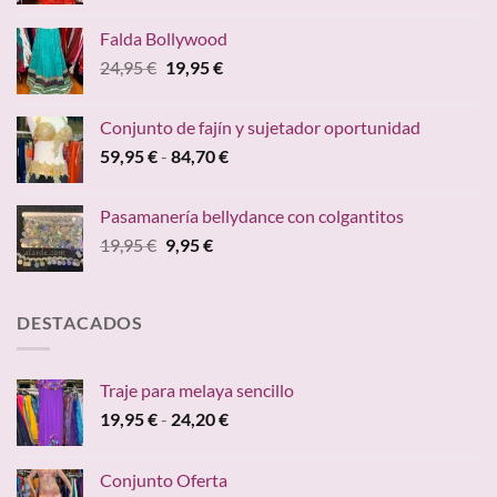
original
actual
Falda Bollywood
era:
es:
El
El
24,95
€
19,95
€
39,95 €.
36,30 €.
precio
precio
original
actual
Conjunto de fajín y sujetador oportunidad
era:
es:
Rango
59,95
€
-
84,70
€
24,95 €.
19,95 €.
de
precios:
Pasamanería bellydance con colgantitos
desde
El
El
19,95
€
9,95
€
59,95 €
precio
precio
hasta
original
actual
84,70 €
era:
es:
DESTACADOS
19,95 €.
9,95 €.
Traje para melaya sencillo
Rango
19,95
€
-
24,20
€
de
precios:
Conjunto Oferta
desde