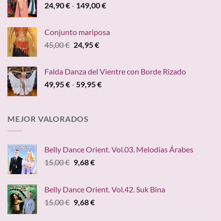
Rango
24,90
€
-
149,00
€
19,95 €
de
hasta
precios:
24,20 €
Conjunto mariposa
desde
El
El
45,00
€
24,95
€
24,90 €
precio
precio
hasta
original
actual
149,00 €
Falda Danza del Vientre con Borde Rizado
era:
es:
Rango
49,95
€
-
59,95
€
45,00 €.
24,95 €.
de
precios:
desde
MEJOR VALORADOS
49,95 €
hasta
59,95 €
Belly Dance Orient. Vol.03. Melodías Árabes
El
El
15,00
€
9,68
€
precio
precio
original
actual
Belly Dance Orient. Vol.42. Suk Bina
era:
es:
El
El
15,00
€
9,68
€
15,00 €.
9,68 €.
precio
precio