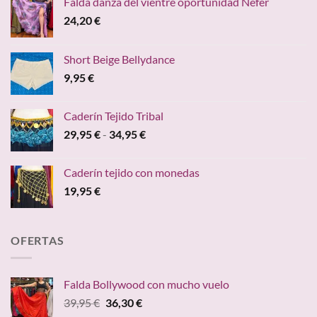
Falda danza del vientre oportunidad Nefer
24,20
€
Short Beige Bellydance
9,95
€
Caderín Tejido Tribal
Rango
29,95
€
-
34,95
€
de
precios:
Caderín tejido con monedas
desde
19,95
€
29,95 €
hasta
34,95 €
OFERTAS
Falda Bollywood con mucho vuelo
El
El
39,95
€
36,30
€
precio
precio