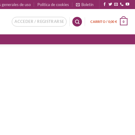
s generales de uso
Política de cookies
Boletín
ACCEDER / REGISTRARSE
CARRITO /
0,00
€
0