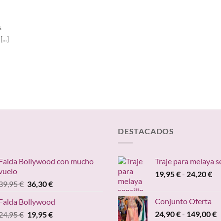
s
..]
DESTACADOS
Falda Bollywood con mucho
Traje para melaya s
vuelo
Ra
19,95
€
-
24,20
€
El
El
39,95
€
36,30
€
de
precio
precio
pr
Conjunto Oferta
Falda Bollywood
original
actual
de
R
El
El
24,90
€
-
149,00
€
24,95
€
era:
19,95
€
es:
19