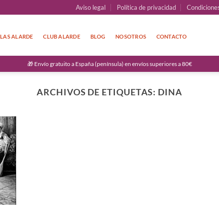
Aviso legal
Política de privacidad
Condicione
LAS ALARDE
CLUB ALARDE
BLOG
NOSOTROS
CONTACTO
🎁 Envío gratuito a España (península) en envíos superiores a 80€
ARCHIVOS DE ETIQUETAS:
DINA