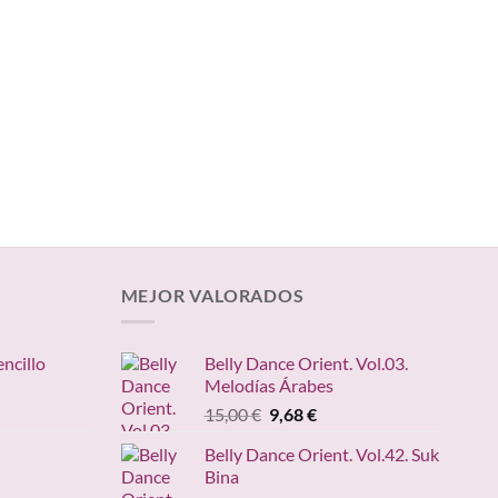
MEJOR VALORADOS
encillo
Belly Dance Orient. Vol.03.
Melodías Árabes
ngo
El
El
15,00
€
9,68
€
precio
precio
ecios:
Belly Dance Orient. Vol.42. Suk
original
actual
sde
Bina
ango
era:
es:
,95 €