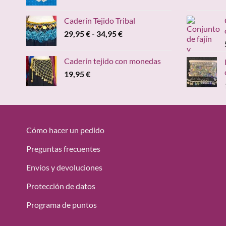
Caderín Tejido Tribal
Rango
29,95
€
-
34,95
€
de
precios:
Caderín tejido con monedas
desde
19,95
€
29,95 €
hasta
34,95 €
Cómo hacer un pedido
Preguntas frecuentes
Envíos y devoluciones
Protección de datos
Programa de puntos