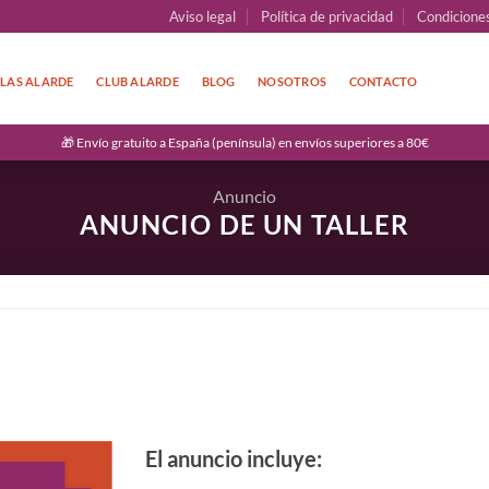
Aviso legal
Política de privacidad
Condicione
LAS ALARDE
CLUB ALARDE
BLOG
NOSOTROS
CONTACTO
🎁 Envío gratuito a España (península) en envíos superiores a 80€
Anuncio
ANUNCIO DE UN TALLER
El anuncio incluye: