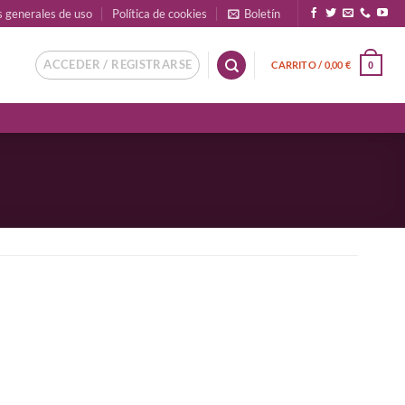
s generales de uso
Política de cookies
Boletín
ACCEDER / REGISTRARSE
CARRITO /
0,00
€
0