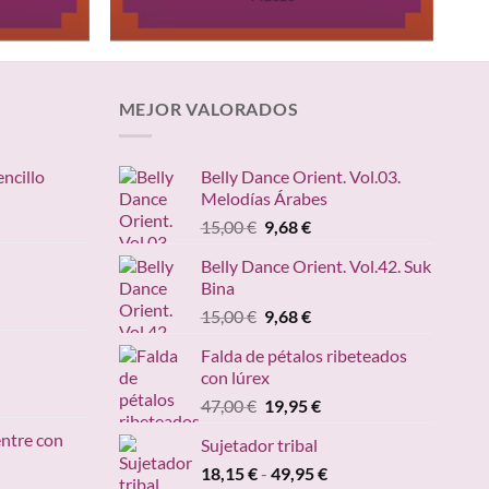
MEJOR VALORADOS
encillo
Belly Dance Orient. Vol.03.
Melodías Árabes
ngo
El
El
15,00
€
9,68
€
precio
precio
ecios:
Belly Dance Orient. Vol.42. Suk
original
actual
sde
Bina
ango
era:
es:
,95 €
e
El
El
15,00
€
9,68
€
15,00 €.
9,68 €.
sta
recios:
precio
precio
,20 €
Falda de pétalos ribeteados
esde
original
actual
con lúrex
4,90 €
era:
es:
cio
El
El
47,00
€
19,95
€
asta
15,00 €.
9,68 €.
ual
precio
precio
49,00 €
entre con
Sujetador tribal
original
actual
95 €.
Rango
18,15
€
-
era:
49,95
€
es:
ngo