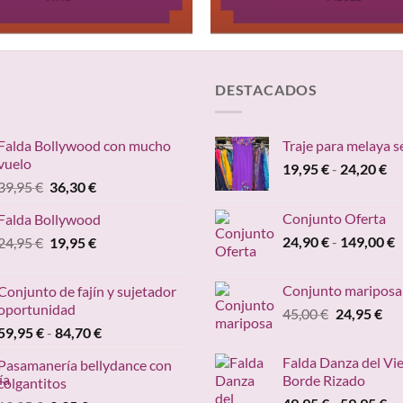
DESTACADOS
Falda Bollywood con mucho
Traje para melaya s
vuelo
Ra
19,95
€
-
24,20
€
El
El
39,95
€
36,30
€
de
precio
precio
pr
Conjunto Oferta
Falda Bollywood
original
actual
de
R
El
El
24,90
€
-
149,00
€
24,95
€
era:
19,95
€
es:
19
d
precio
precio
39,95 €.
36,30 €.
ha
p
original
actual
24
Conjunto mariposa
Conjunto de fajín y sujetador
d
era:
es:
oportunidad
El
El
45,00
€
24,95
€
2
24,95 €.
19,95 €.
Rango
precio
pre
59,95
€
-
84,70
€
h
de
original
act
1
Falda Danza del Vi
Pasamanería bellydance con
precios:
era:
es:
Borde Rizado
colgantitos
desde
45,00 €.
24,
Ra