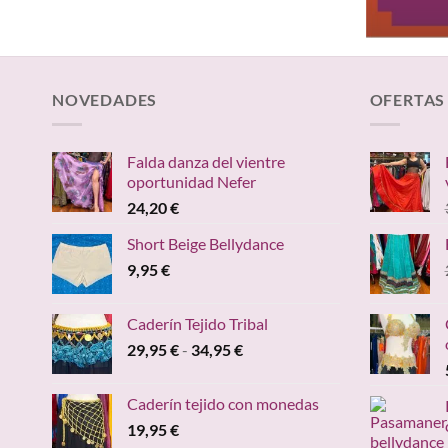
NOVEDADES
OFERTAS
Falda danza del vientre
oportunidad Nefer
24,20
€
Short Beige Bellydance
9,95
€
Caderín Tejido Tribal
Rango
29,95
€
-
34,95
€
de
precios:
Caderín tejido con monedas
desde
19,95
€
29,95 €