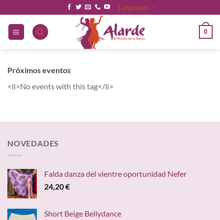
Saltar
Languages
al
contenido
0
Próximos eventos
<li>No events with this tag</li>
NOVEDADES
Falda danza del vientre oportunidad Nefer
24,20
€
Short Beige Bellydance