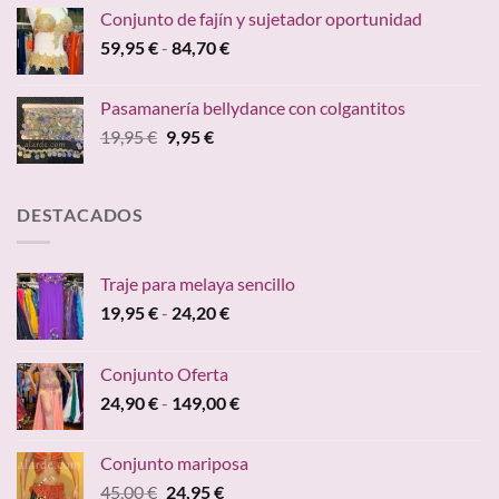
original
actual
Conjunto de fajín y sujetador oportunidad
era:
es:
Rango
59,95
€
-
84,70
€
24,95 €.
19,95 €.
de
precios:
Pasamanería bellydance con colgantitos
desde
El
El
19,95
€
9,95
€
59,95 €
precio
precio
hasta
original
actual
84,70 €
era:
es:
DESTACADOS
19,95 €.
9,95 €.
Traje para melaya sencillo
Rango
19,95
€
-
24,20
€
de
precios:
Conjunto Oferta
desde
Rango
24,90
€
-
149,00
€
19,95 €
de
hasta
precios:
24,20 €
Conjunto mariposa
desde
El
El
45,00
€
24,95
€
24,90 €