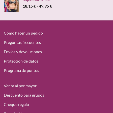
era:
es:
Rango
18,15
€
-
49,95
€
47,00 €.
19,95 €.
de
precios:
desde
18,15 €
hasta
Cómo hacer un pedido
49,95 €
Preguntas frecuentes
Envíos y devoluciones
Protección de datos
Programa de puntos
Venta al por mayor
Descuento para grupos
Cheque regalo