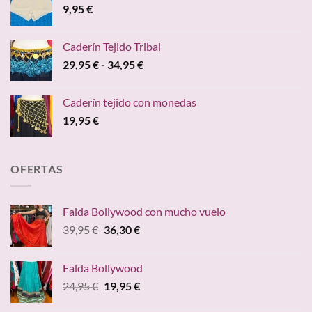
9,95
€
Caderín Tejido Tribal
Rango
29,95
€
-
34,95
€
de
precios:
Caderín tejido con monedas
desde
19,95
€
29,95 €
hasta
34,95 €
OFERTAS
Falda Bollywood con mucho vuelo
El
El
39,95
€
36,30
€
precio
precio
original
actual
Falda Bollywood
era:
es:
El
El
24,95
€
19,95
€
39,95 €.
36,30 €.
precio
precio