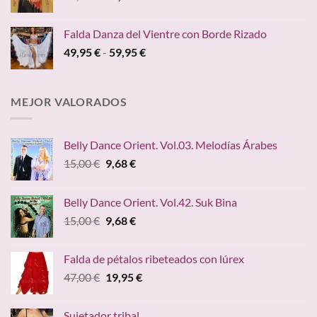
precio
precio
hasta
original
actual
149,00 €
Falda Danza del Vientre con Borde Rizado
era:
es:
Rango
49,95
€
-
59,95
€
45,00 €.
24,95 €.
de
precios:
desde
MEJOR VALORADOS
49,95 €
hasta
59,95 €
Belly Dance Orient. Vol.03. Melodías Árabes
El
El
15,00
€
9,68
€
precio
precio
original
actual
Belly Dance Orient. Vol.42. Suk Bina
era:
es:
El
El
15,00
€
9,68
€
15,00 €.
9,68 €.
precio
precio
original
actual
Falda de pétalos ribeteados con lúrex
era:
es:
El
El
47,00
€
19,95
€
15,00 €.
9,68 €.
precio
precio
original
actual
Sujetador tribal