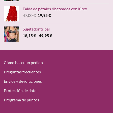
precio
precio
original
actual
Falda de pétalos ribeteados con lúrex
era:
es:
El
El
47,00
€
19,95
€
15,00 €.
9,68 €.
precio
precio
original
actual
Sujetador tribal
era:
es:
Rango
18,15
€
-
49,95
€
47,00 €.
19,95 €.
de
precios:
desde
18,15 €
hasta
Cómo hacer un pedido
49,95 €
Preguntas frecuentes
Envíos y devoluciones
Protección de datos
Programa de puntos