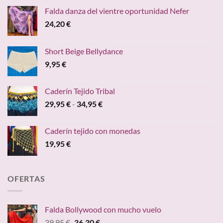
Falda danza del vientre oportunidad Nefer
24,20
€
Short Beige Bellydance
9,95
€
Caderín Tejido Tribal
Rango
29,95
€
-
34,95
€
de
precios:
Caderín tejido con monedas
desde
19,95
€
29,95 €
hasta
34,95 €
OFERTAS
Falda Bollywood con mucho vuelo
El
El
39,95
€
36,30
€