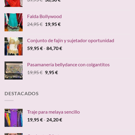
precio
precio
original
actual
Falda Bollywood
era:
es:
El
El
24,95
€
19,95
€
39,95 €.
36,30 €.
precio
precio
original
actual
Conjunto de fajín y sujetador oportunidad
era:
es:
Rango
59,95
€
-
84,70
€
24,95 €.
19,95 €.
de
precios:
Pasamanería bellydance con colgantitos
desde
El
El
19,95
€
9,95
€
59,95 €
precio
precio
hasta
original
actual
84,70 €
era:
es:
DESTACADOS
19,95 €.
9,95 €.
Traje para melaya sencillo
Rango
19,95
€
-
24,20
€
de
precios: