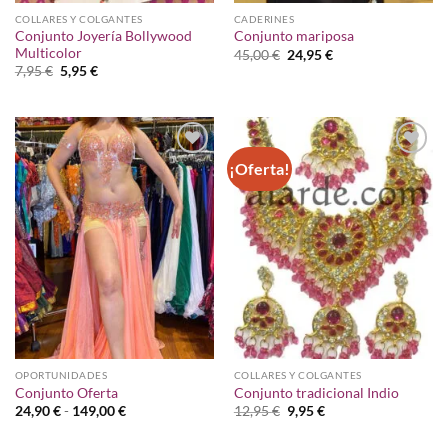
COLLARES Y COLGANTES
CADERINES
Conjunto Joyería Bollywood
Conjunto mariposa
Multicolor
El
El
45,00
€
24,95
€
precio
precio
El
El
7,95
€
5,95
€
original
actual
precio
precio
era:
es:
original
actual
45,00 €.
24,95 €.
era:
es:
7,95 €.
5,95 €.
¡Oferta!
Añadir
Añadir
a la
a la
lista de
lista de
deseos
deseos
OPORTUNIDADES
COLLARES Y COLGANTES
Conjunto Oferta
Conjunto tradicional Indio
Rango
El
El
24,90
€
-
149,00
€
12,95
€
9,95
€
de
precio
precio
precios:
original
actual