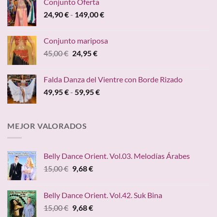
Conjunto Oferta
desde
Rango
24,90
€
-
149,00
€
19,95 €
de
hasta
precios:
24,20 €
Conjunto mariposa
desde
El
El
45,00
€
24,95
€
24,90 €
precio
precio
hasta
original
actual
149,00 €
Falda Danza del Vientre con Borde Rizado
era:
es:
Rango
49,95
€
-
59,95
€
45,00 €.
24,95 €.
de
precios:
desde
MEJOR VALORADOS
49,95 €
hasta
59,95 €
Belly Dance Orient. Vol.03. Melodías Árabes
El
El
15,00
€
9,68
€
precio
precio
original
actual
Belly Dance Orient. Vol.42. Suk Bina
era:
es:
El
El
15,00
€
9,68
€
15,00 €.
9,68 €.