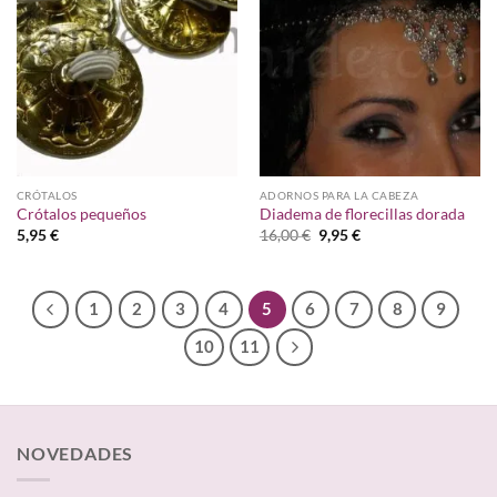
deseos
deseos
CRÓTALOS
ADORNOS PARA LA CABEZA
Crótalos pequeños
Diadema de florecillas dorada
El
El
5,95
€
16,00
€
9,95
€
precio
precio
original
actual
era:
es:
16,00 €.
9,95 €.
1
2
3
4
5
6
7
8
9
10
11
NOVEDADES