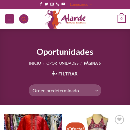
Saltar
Languages
al
contenido
0
Oportunidades
INICIO
/
OPORTUNIDADES
/
PÁGINA 5
FILTRAR
¡Oferta!
Añadir
Añadir